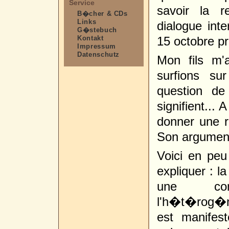
Service
savoir la r
B�cher & CDs
Links
dialogue inte
G�stebuch
Kontakt
15 octobre p
Impressum
Datenschutz
Mon fils m
surfions su
question de
signifient... A
donner une 
Son argumenta
Voici en peu
expliquer : l
une com
l'h�t�rog�n
est manifes