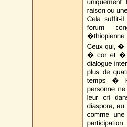
uniquement l
raison ou une
Cela suffit-
forum cong
�thiopienne e
Ceux qui, � 
� cor et � 
dialogue inte
plus de quatr
temps � Ki
personne ne 
leur cri da
diaspora, au 
comme une e
participatio