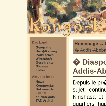
Das Land
Homepage
→
Geografie
� Addis-Abeba
Bev�lkerung
Politisches
Wirtschaft
� Diaspo
Geschichte
Glossar
Addis-Ab
Fotos
Aktuelle Infos
Depuis le pr
News
Kommentar
sujet conti
Dokumente
Events
Kinshasa et
en fran�ais
TAZ-Artikel
quartiers h