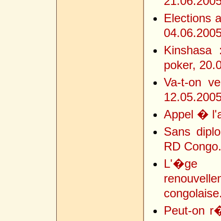
21.06.200
Elections 
04.06.200
Kinshasa 
poker, 20.
Va-t-on v
12.05.200
Appel � l'
Sans diplo
RD Congo..
L'�ge d
renouvel
congolaise.
Peut-on r�