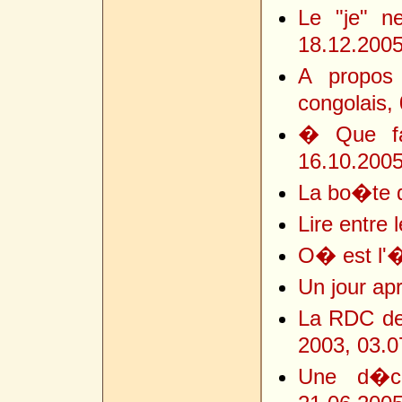
Le "je" n
18.12.200
A propos 
congolais,
� Que fai
16.10.200
La bo�te d
Lire entre 
O� est l'
Un jour ap
La RDC dep
2003, 03.0
Une d�ci