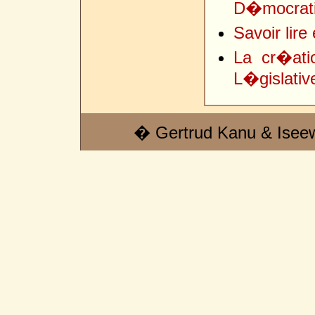
D�mocrati
Savoir lire
La cr�ati
L�gislative
� Gertrud Kanu & Isee