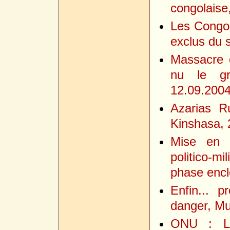
congolaise
Les Congol
exclus du s
Massacre
nu le gr
12.09.200
Azarias R
Kinshasa, 
Mise en 
politico-m
phase encl
Enfin... 
danger, M
ONU : Le