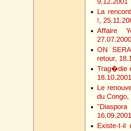
9.12.2001
La rencont
!, 25.11.20
Affaire Y
27.07.200
ON SERA 
retour, 18
Trag�die e
18.10.200
Le renouve
du Congo, 
"Diaspor
16.09.200
Existe-t-i