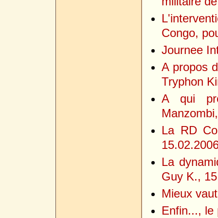
militaire d
L'interve
Congo, pou
Journee In
A propos 
Tryphon Ki
A qui pro
Manzombi,
La RD Con
15.02.200
La dynamiq
Guy K., 15
Mieux vaut
Enfin..., l