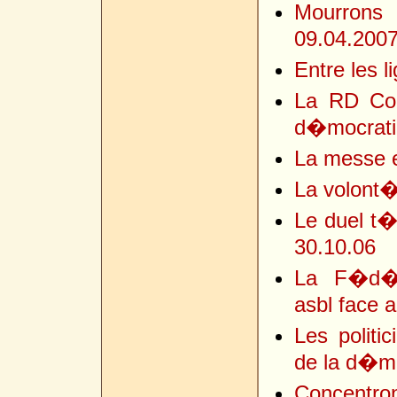
Mourrons 
09.04.200
Entre les l
La RD Cong
d�mocratiq
La messe e
La volont�
Le duel t�l
30.10.06
La F�d�r
asbl face 
Les politic
de la d�m
Concentro