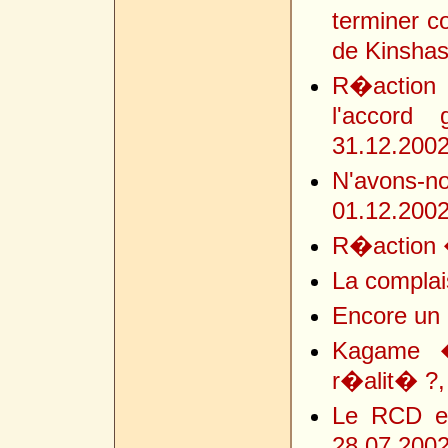
terminer c
de Kinshas
R�action 
l'accord 
31.12.200
N'avons-no
01.12.200
R�action �
La complai
Encore un 
Kagame �
r�alit� ?,
Le RCD et 
28.07.200