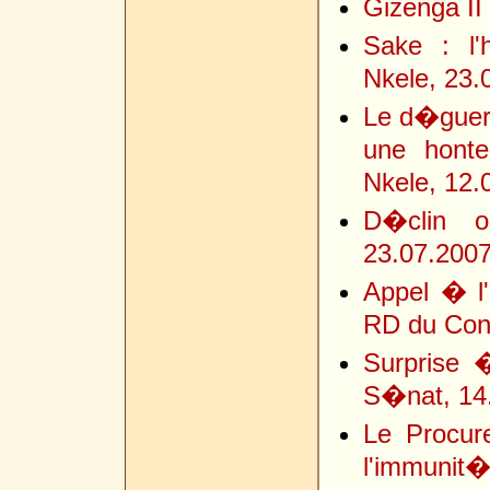
Gizenga II 
Sake : l'
Nkele, 23.
Le d�guerp
une hont
Nkele, 12.
D�clin o
23.07.200
Appel � l'
RD du Con
Surprise �
S�nat, 14
Le Procur
l'immunit�