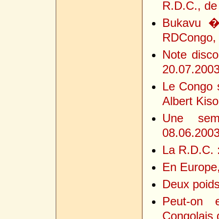
R.D.C., de
Bukavu � 
RDCongo, 
Note disco
20.07.200
Le Congo s
Albert Kis
Une sema
08.06.200
La R.D.C. 
En Europe, 
Deux poids
Peut-on 
Congolais 