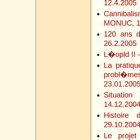
12.4.2005
Cannibalis
MONUC, 1
120 ans d
26.2.2005
L�opld II 
La pratiq
probl�mes 
23.01.200
Situatio
14.12.200
Histoire
29.10.200
Le proje