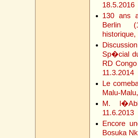
18.5.2016
130 ans a
Berlin (
historique,
Discussi
Sp�cial d
RD Congo 
11.3.2014
Le comeb
Malu-Malu,
M. l�Abb
11.6.2013
Encore un
Bosuka Nke