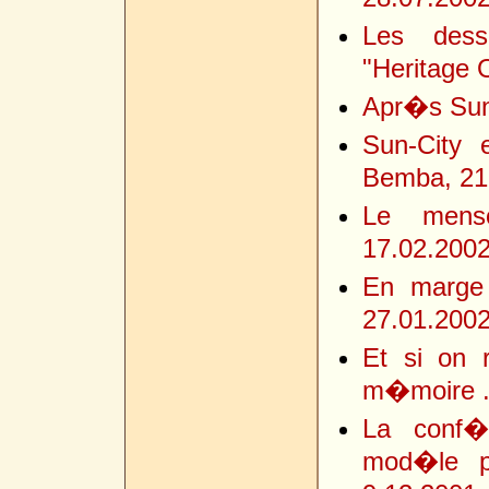
Les dess
"Heritage 
Apr�s Sun-
Sun-City 
Bemba, 21
Le menso
17.02.200
En marge 
27.01.200
Et si on 
m�moire ..
La conf�
mod�le po