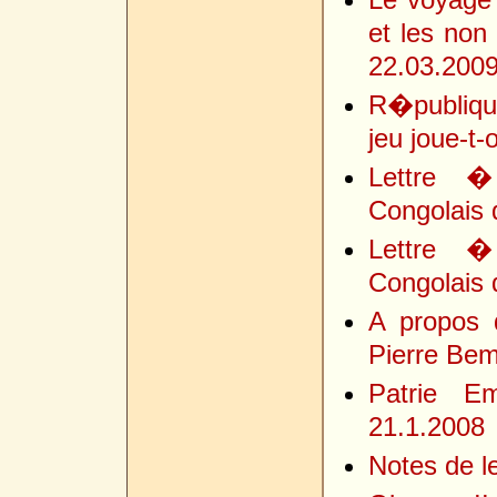
et les non
22.03.200
R�publiqu
jeu joue-t-
Lettre �
Congolais 
Lettre �
Congolais d
A propos 
Pierre Bem
Patrie E
21.1.2008
Notes de l