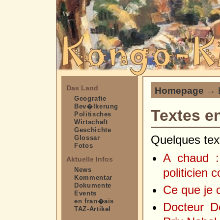
Das Land
Homepage
→ E
Geografie
Bev�lkerung
Textes e
Politisches
Wirtschaft
Geschichte
Quelques text
Glossar
Fotos
A chaud :
Aktuelle Infos
News
politicien 
Kommentar
Dokumente
Ce que je c
Events
en fran�ais
Docteur D
TAZ-Artikel