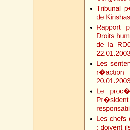
Tribunal p
de Kinshas
Rapport p
Droits hum
de la RD
22.01.200
Les sentenc
r�action
20.01.200
Le proc�
Pr�siden
responsabi
Les chefs 
: doivent-il