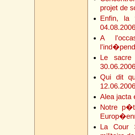
projet de 
Enfin, la
04.08.200
A l'occa
l'ind�pend
Le sacre
30.06.200
Qui dit q
12.06.200
Alea jacta 
Notre p�ti
Europ�enn
La Cour 