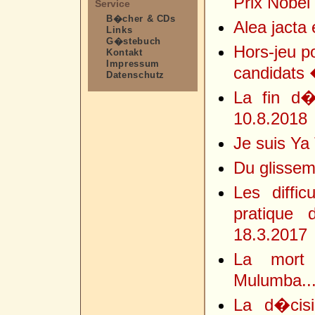
Prix Nobel
Service
B�cher & CDs
Alea jacta 
Links
G�stebuch
Hors-jeu p
Kontakt
Impressum
candidats �
Datenschutz
La fin d�u
10.8.2018
Je suis Ya 
Du glissem
Les diffi
pratique 
18.3.2017
La mort 
Mulumba...
La d�cisio