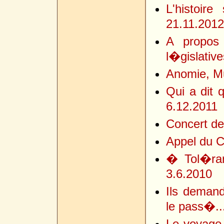
L'histoir
21.11.2012
A propos 
l�gislativ
Anomie, M
Qui a dit 
6.12.2011
Concert de 
Appel du C
� Tol�ran
3.6.2010
Ils demand
le pass�..
Le voyage 