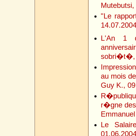
Mutebutsi,
"Le rappor
14.07.200
L'An 1 d
anniversai
sobri�t�,
Impressio
au mois de
Guy K., 09
R�publiq
r�gne des
Emmanuel 
Le Salai
01.06.200