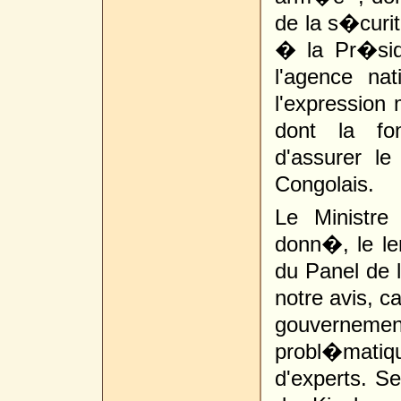
de la s�curi
� la Pr�sid
l'agence na
l'expression
dont la fon
d'assurer l
Congolais.
Le Ministre
donn�, le le
du Panel de 
notre avis, c
gouverneme
probl�matiq
d'experts. S