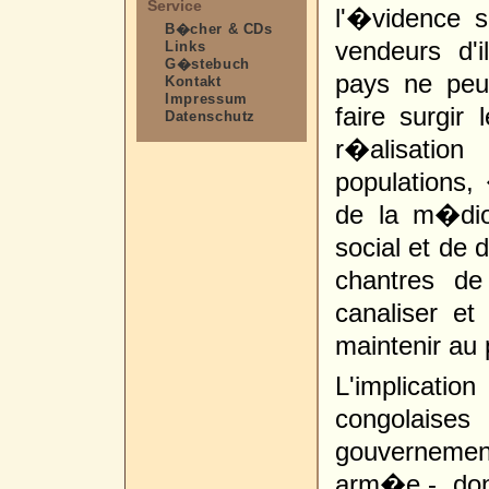
Service
l'�vidence s
B�cher & CDs
vendeurs d'
Links
G�stebuch
pays ne peuv
Kontakt
Impressum
faire surgir
Datenschutz
r�alisatio
populations, 
de la m�dio
social et de 
chantres d
canaliser e
maintenir au 
L'implicati
congolai
gouvernemen
arm�e -, dont