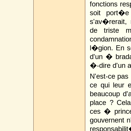
fonctions res
soit port�
s'av�rerait,
de triste 
condamnatio
l�gion. En so
d'un � brada
�-dire d'un a
N'est-ce pas 
ce qui leur 
beaucoup d'a
place ? Cel
ces � princ
gouvernent n'
responsabili