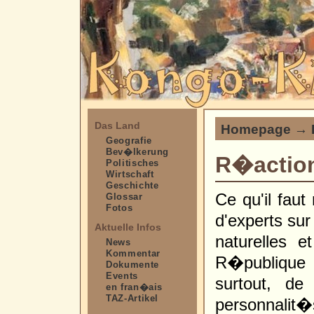
Das Land
Homepage
→
Geografie
Bev�lkerung
R�action
Politisches
Wirtschaft
Geschichte
Ce qu'il faut
Glossar
Fotos
d'experts sur
Aktuelle Infos
naturelles 
News
Kommentar
R�publique
Dokumente
Events
surtout, de
en fran�ais
TAZ-Artikel
personnalit