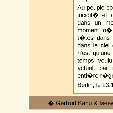
Au peuple con
lucidit� et 
dans un mo
moment o� 
t�tes dans 
dans le ciel d
n'est qu'une 
temps voul
actuel, par
enti�re r�gre
Berlin, le 23.
� Gertrud Kanu & Isee