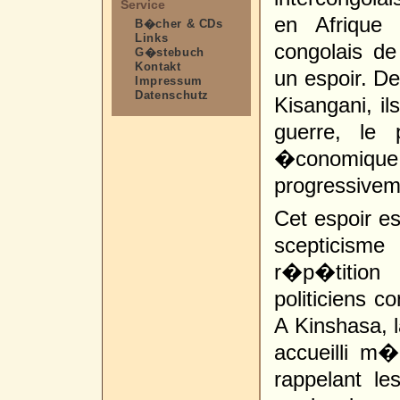
Service
en Afrique
B�cher & CDs
Links
congolais d
G�stebuch
Kontakt
un espoir. 
Impressum
Datenschutz
Kisangani, il
guerre, le 
�conomique
progressivem
Cet espoir e
scepticism
r�p�tition
politiciens c
A Kinshasa, l
accueilli m
rappelant l