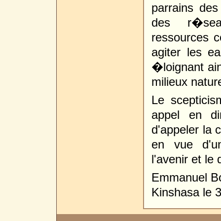
parrains des
des r�seau
ressources c
agiter les e
�loignant ain
milieux nature
Le sceptici
appel en di
d'appeler la 
en vue d'u
l'avenir et l
Emmanuel Bo
Kinshasa le 