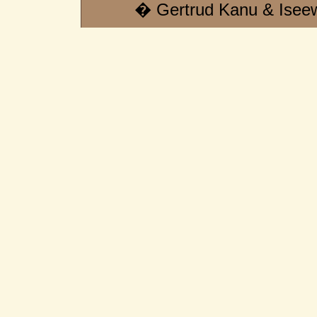
� Gertrud Kanu & Isee