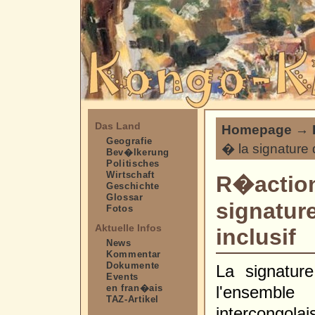
Das Land
Homepage
→
Geografie
� la signature 
Bev�lkerung
Politisches
Wirtschaft
R�action
Geschichte
Glossar
signature
Fotos
Aktuelle Infos
inclusif
News
Kommentar
Dokumente
La signature
Events
en fran�ais
l'ensemble
TAZ-Artikel
intercongol