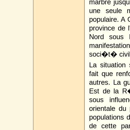
marbre jusq
une seule m
populaire. A 
province de 
Nord sous 
manifestati
soci�t� civi
La situatio
fait que ren
autres. La gu
Est de la R
sous influe
orientale du
populations d
de cette pa