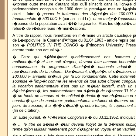
�tonner outre mesure d'autant plus qu'il s'inscrit dans la lign�e 
parlementaires congolais de 1960 dont la premi�re mesure l�gisl
objet : faire �
passer le traitement des d�put�s des 100.000 
fondamentale � 500.00O F
(par an : n.d.l.r.),
et ce malgr� l'opposit
r�ponse de la population avait �t� fulgurante. Mais les d�put�s a
refus� de r�duire leurs r�mun�rations.
A titre de rappel, nous remettons en m�moire un article caustique pu
de L�opoldville, le Courrier d'Afrique du 01.04.1963 - article repris p
son �
POLITICS IN THE CONGO
� (Princeton University Press
encore toute son actualit� :
�
Ceux qui d�blat�rent quotidiennement nos hommes pol
malhonn�tet� et leur soif d'argent, devront faire amende honorable l
connaissance du programme d'aust�rit� nationale adopt� 
repr�sentants de la nation... Dor�navant, d�put�s et s�nateurs ne
100.000 F annuels pr�vus par la Loi fondamentale. Cette indemn
soumise � l'imp�t comme les revenus de tout autre citoyen congola
la vocation parlementaire n'est pas un m�tier lucratif, mais un a
d�sint�ress�, les parlementaires ont d�cid� de r�server 33 % 
� un fonds de secours et de solidarit� destin� aux ch�meurs et au
constat� que de nombreux parlementaires restaient ch�meurs en 
jours de session, il a �t� d�cid� qu'entre-temps, ils reprennent un
(fin de citation).
Un autre journal, �
Pr�sence Congolaise
� du 03.11.1962, indiquait 
�
... le titre de d�put� �tait devenu l'objet de la d�rision publiq
terme qu'on utilisait maintenant pour d�signer un voyou et un vaurien