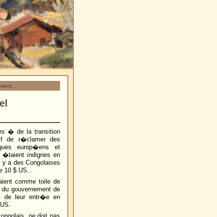
ement...
el
es
� de la transition
sif de r�clamer des
gues europ�ens et
 �taient indignes en
l y a des Congolaises
e 10 $ US...
vaient comme toile de
s du gouvernement de
t de leur entr�e en
 US.
ngolais, ne doit pas