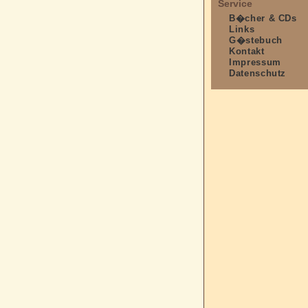
Service
B�cher & CDs
Links
G�stebuch
Kontakt
Impressum
Datenschutz