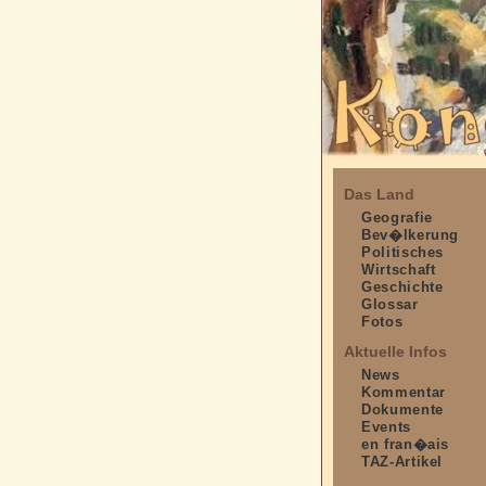
Das Land
Geografie
Bev�lkerung
Politisches
Wirtschaft
Geschichte
Glossar
Fotos
Aktuelle Infos
News
Kommentar
Dokumente
Events
en fran�ais
TAZ-Artikel