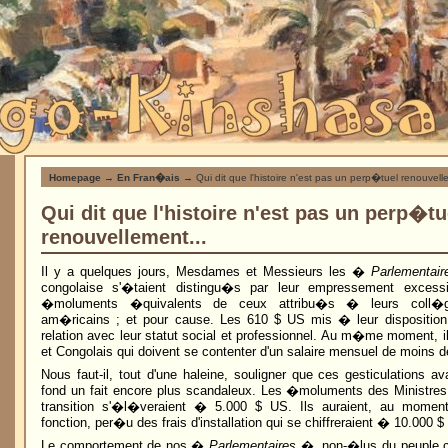
Homepage
→
En Fran�ais
→ Qui dit que l'histoire n'est pas un perp�tuel renouvell
Qui dit que l'histoire n'est pas un perp�tu
renouvellement...
Il y a quelques jours, Mesdames et Messieurs les �
Parlementair
congolaise s'�taient distingu�s par leur empressement exces
�moluments �quivalents de ceux attribu�s � leurs coll�
am�ricains ; et pour cause. Les 610 $ US mis � leur disposition
relation avec leur statut social et professionnel. Au m�me moment, i
et Congolais qui doivent se contenter d'un salaire mensuel de moins d
Nous faut-il, tout d'une haleine, souligner que ces gesticulations a
fond un fait encore plus scandaleux. Les �moluments des Ministre
transition s'�l�veraient � 5.000 $ US. Ils auraient, au momen
fonction, per�u des frais d'installation qui se chiffreraient � 10.000 $
Le comportement de nos �
Parlementaires
�, non-�lus du peuple co