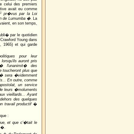
de celui des premiers
ative avait eu comme
F pr�vus par la Loi
ion de Lumumba �
. La
vaient, en son temps,
bli� par le quotidien
ar Crawford Young dans
, 1965) et qui garde
itiques pour leur
orsqu'ils auront pris
� l'unanimit� des
 toucheront plus que
it� sera �videmment
is... En outre, comme
postolat, un service
de leurs �moluments
x vieillards... Ayant
dehors des quelques
 travail productif
�
que :
ue, et que c'�tait le
�.