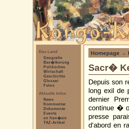
Das Land
Homepage
→
Geografie
Bev�lkerung
Sacr� Ke
Politisches
Wirtschaft
Geschichte
Depuis son r
Glossar
Fotos
long exil de 
Aktuelle Infos
dernier Pre
News
Kommentar
continue � o
Dokumente
Events
presse parai
en fran�ais
TAZ-Artikel
d'abord en r