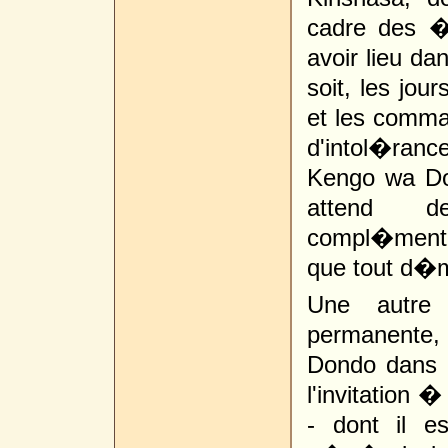
cadre des �l
avoir lieu da
soit, les jou
et les comman
d'intol�ranc
Kengo wa Don
attend d
compl�mentai
que tout d�m
Une autre
permanente, 
Dondo dans l
l'invitation
- dont il e