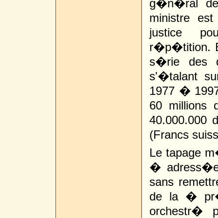
g�n�ral de 
ministre es
justice po
r�p�tition. E
s�rie des 
s'�talant s
1977 � 1997 e
60 millions 
40.000.000 
(Francs suiss
Le tapage m�d
� adress�e
sans remettre
de la � pr
orchestr� 