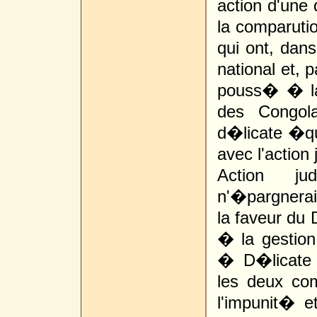
action d'une
la comparuti
qui ont, dan
national et,
pouss� � la
des Congol
d�licate �qua
avec l'action
Action ju
n'�pargnera
la faveur du 
� la gestio
� D�licate �
les deux co
l'impunit� e