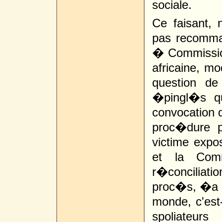
sociale.
Ce faisant, 
pas recomma
� Commissio
africaine, mo
question d
�pingl�s qu
convocation d
proc�dure 
victime expo
et la Commi
r�conciliati
proc�s, �a do
monde, c'est
spoliateur