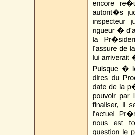
encore re�u
autorit�s ju
inspecteur 
rigueur � d'aj
la Pr�siden
l'assure de l
lui arriverai
Puisque � l
dires du Pr
date de la p
pouvoir par l
finaliser, il
l'actuel Pr
nous est to
question le 