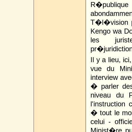
R�publique
abondamment,
T�l�vision 
Kengo wa Don
les juris
pr�juridiction
Il y a lieu, 
vue du Mini
interview ave
� parler des
niveau du P
l'instruction
� tout le mo
celui - offic
Minist�re pub