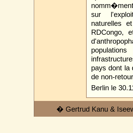
nomm�ment p
sur l'explo
naturelles 
RDCongo, et
d'anthropop
populations
infrastructu
pays dont la 
de non-retour
Berlin le 30.
� Gertrud Kanu & Isee