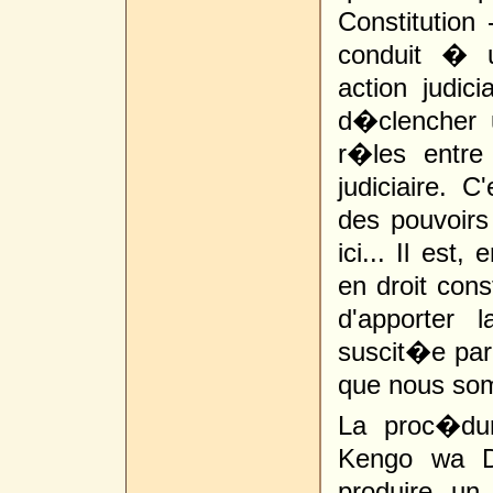
Constitution
conduit � u
action judic
d�clencher 
r�les entre
judiciaire. 
des pouvoirs
ici... Il est,
en droit cons
d'apporter 
suscit�e par
que nous so
La proc�dur
Kengo wa Do
produire un