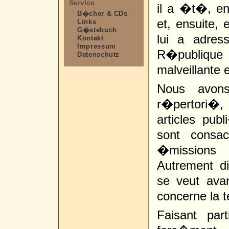
Service
il a �t�, en
B�cher & CDs
et, ensuite, 
Links
G�stebuch
lui a adre
Kontakt
Impressum
R�publique
Datenschutz
malveillante 
Nous avons
r�pertori�,
articles pub
sont consac
�missions
Autrement dit
se veut avan
concerne la t
Faisant par