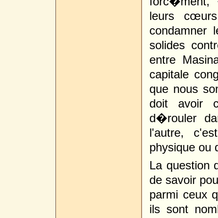
forc�ment,
leurs cœurs
condamner le
solides con
entre Masin
capitale con
que nous som
doit avoir
d�rouler da
l'autre, c'
physique ou d
La question q
de savoir po
parmi ceux qu
ils sont no