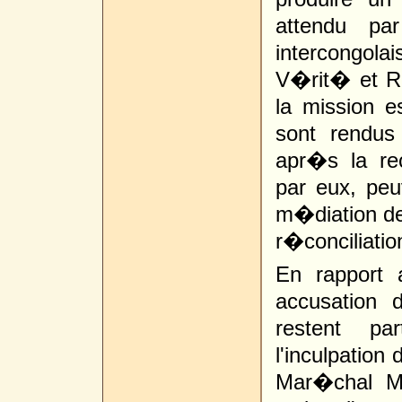
attendu pa
intercongol
V�rit� et R
la mission e
sont rendus
apr�s la re
par eux, peuv
m�diation de 
r�conciliatio
En rapport 
accusation
restent p
l'inculpation
Mar�chal Mo