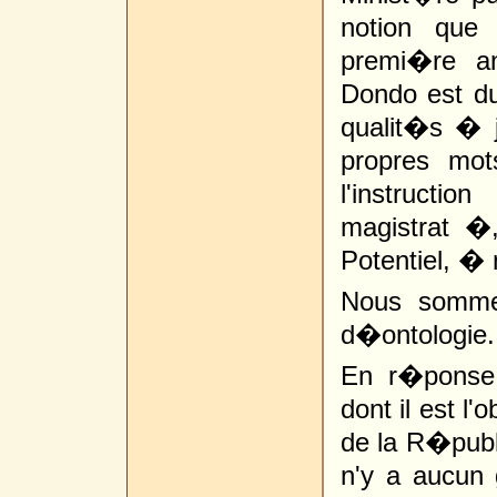
notion que
premi�re a
Dondo est du
qualit�s � j
propres mot
l'instructi
magistrat �,
Potentiel, � 
Nous sommes
d�ontologie.
En r�ponse 
dont il est l
de la R�publ
n'y a aucun g