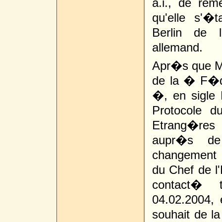
a.i., de rem
qu'elle s'�
Berlin de l
allemand.
Apr�s que M
de la � F�d
�, en sigle
Protocole d
Etrang�res
aupr�s de 
changement 
du Chef de l'
contact� t
04.02.2004,
souhait de 