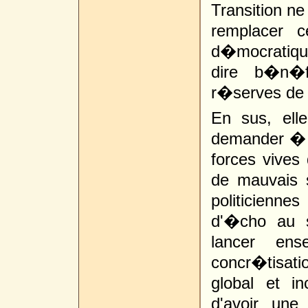
Transition n
remplacer c
d�mocratiques
dire b�n�f
r�serves de l
En sus, ell
demander � l
forces vives
de mauvais so
politicienn
d'�cho au s
lancer en
concr�tisati
global et i
d'avoir un