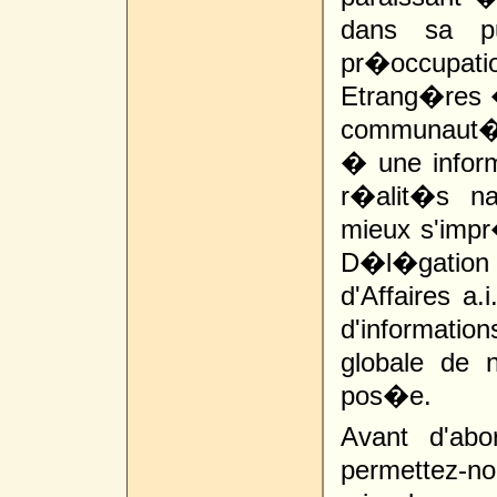
dans sa pu
pr�occupat
Etrang�res �
communaut� c
� une informa
r�alit�s na
mieux s'impr
D�l�gation 
d'Affaires a.
d'informatio
globale de 
pos�e.
Avant d'abor
permettez-n