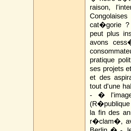
raison, l'int
Congolaise
cat�gorie ?
peut plus in
avons cess�
consommate
pratique pol
ses projets 
et des aspir
tout d'une h
- � l'image
(R�publique
la fin des a
r�clam�, av
Berlin � -, l