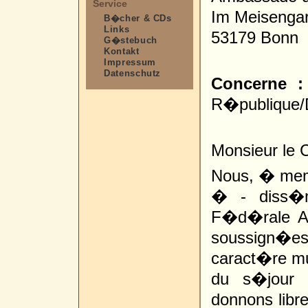
Service
Im Meisengar
B�cher & CDs
Links
53179 Bonn
G�stebuch
Kontakt
Impressum
Datenschutz
Concerne :
R�publique/
Monsieur le C
Nous, � mem
� - diss�m
F�d�rale Al
soussign�es
caract�re mu
du s�jour 
donnons libr