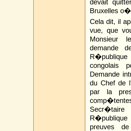
devait quit
Bruxelles o� 
Cela dit, il 
vue, que v
Monsieur l
demande de
R�publique
congolais 
Demande intr
du Chef de 
par la pre
comp�tente
Secr�taire
R�publique 
preuves de