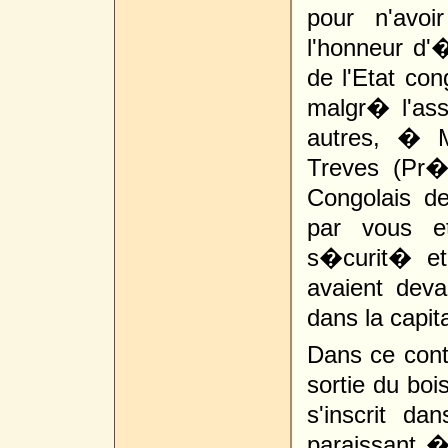
pour n'avoi
l'honneur d'
de l'Etat con
malgr� l'as
autres, � 
Treves (Pr
Congolais d
par vous e
s�curit� et
avaient dev
dans la capit
Dans ce cont
sortie du boi
s'inscrit d
paraissant 