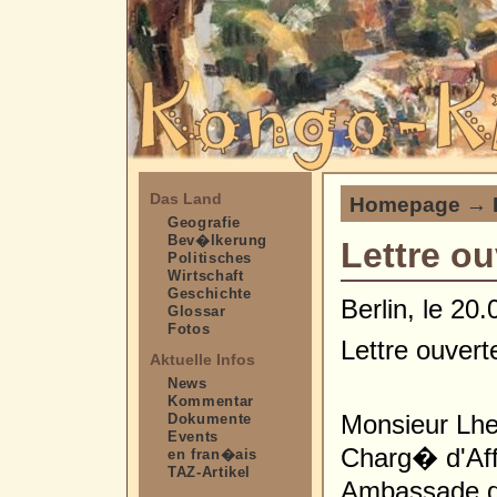
Das Land
Homepage
→
Geografie
Bev�lkerung
Lettre ou
Politisches
Wirtschaft
Geschichte
Berlin, le 20
Glossar
Fotos
Lettre ouvert
Aktuelle Infos
News
Kommentar
Monsieur Lhe
Dokumente
Events
Charg� d'Affa
en fran�ais
TAZ-Artikel
Ambassade d