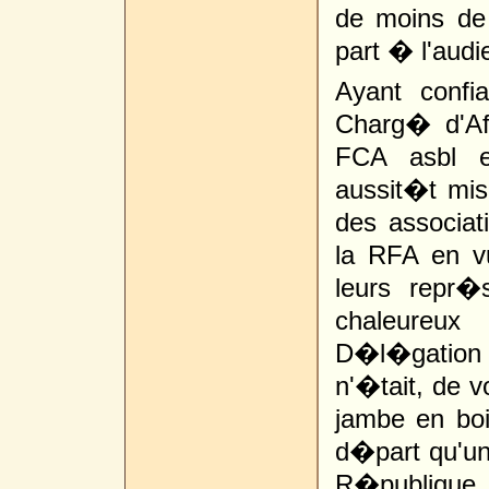
de moins de
part � l'audi
Ayant confi
Charg� d'Aff
FCA asbl e
aussit�t mis 
des associat
la RFA en vu
leurs repr�
chaleureu
D�l�gation P
n'�tait, de v
jambe en boi
d�part qu'un
R�publique 