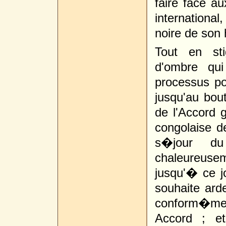
faire face au
international
noire de son h
Tout en st
d'ombre qui
processus po
jusqu'au bou
de l'Accord 
congolaise d
s�jour du
chaleureuse
jusqu'� ce jo
souhaite ard
conform�men
Accord ; et