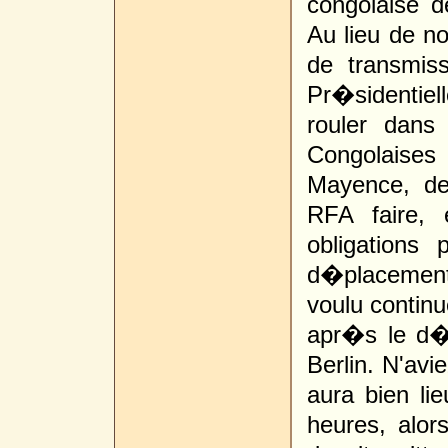
congolaise 
Au lieu de no
de transmi
Pr�sidenti
rouler dans
Congolaises
Mayence, de
RFA faire,
obligations 
d�placement 
voulu contin
apr�s le d�p
Berlin. N'av
aura bien li
heures, alor