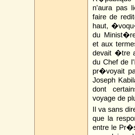
n'aura pas l
faire de red
haut, �voqu
du Minist�r
et aux terme
devait �tre 
du Chef de l'
pr�voyait pa
Joseph Kabil
dont certa
voyage de plu
Il va sans di
que la resp
entre le Pr�s