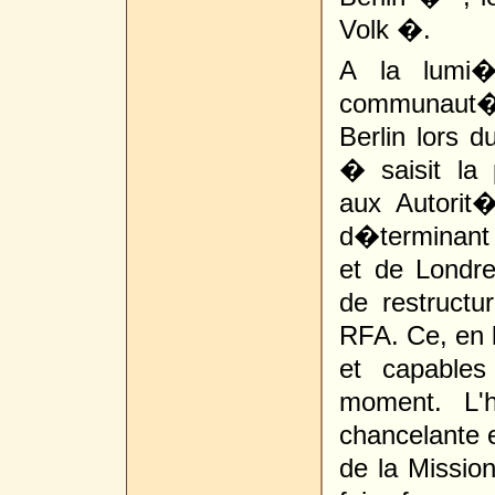
Volk �.
A la lumi
communaut� 
Berlin lors d
� saisit la
aux Autorit
d�terminant
et de Londr
de restruct
RFA. Ce, en 
et capable
moment. L'h
chancelante et
de la Missio