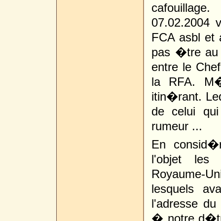
cafouillag
07.02.2004 
FCA asbl et
pas �tre au 
entre le Chef
la RFA. M�
itin�rant. L
de celui qu
rumeur ...
En consid�
l'objet le
Royaume-Un
lesquels av
l'adresse du 
� notre d�tr