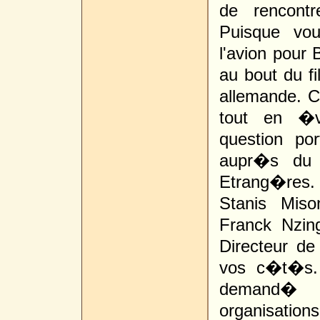
de rencontr
Puisque vo
l'avion pour 
au bout du fi
allemande. Ce
tout en �vi
question por
aupr�s du 
Etrang�res.
Stanis Mis
Franck Nzi
Directeur de
vos c�t�s. 
demand� a
organisation