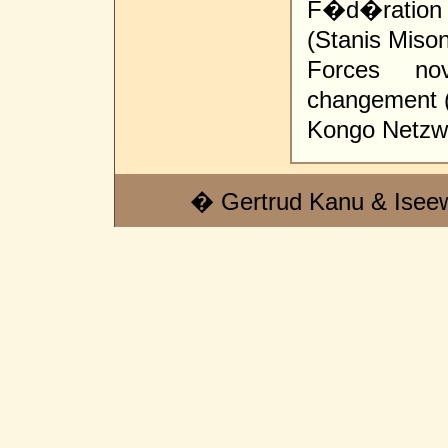
F�d�ration
(Stanis Miso
Forces nov
changement 
Kongo Netzwe
� Gertrud Kanu & Isee