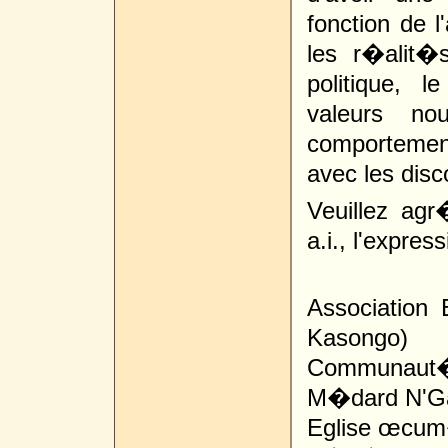
fonction de l
les r�alit�
politique,
valeurs no
comportemen
avec les disc
Veuillez agr
a.i., l'expre
Association 
Kasongo)
Communaut� 
M�dard N'Ga
Eglise œcum�