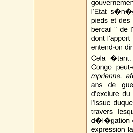
gouvernemen
l'Etat s�n�g
pieds et des 
bercail " de 
dont l'appor
entend-on dir
Cela �tant
Congo peut-
mprienne, af
ans de guer
d'exclure du
l'issue duqu
travers lesq
d�l�gation d
expression la 