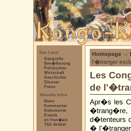
Das Land
Homepage
→
Geografie
l'�tranger exclu
Bev�lkerung
Politisches
Les Cong
Wirtschaft
Geschichte
Glossar
de l'�tra
Fotos
Aktuelle Infos
Apr�s les Co
News
Kommentar
�trang�re, 
Dokumente
Events
d�tenteurs de
en fran�ais
TAZ-Artikel
� l'�tranger 