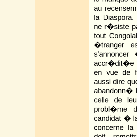
au recenseme
la Diaspora.
ne r�siste p
tout Congola
�tranger e
s'annoncer
accr�dit�e 
en vue de f
aussi dire que
abandonn� leu
celle de l
probl�me du
candidat � la
concerne la
doit remet