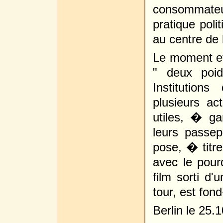
consommate
pratique poli
au centre de 
Le moment et
" deux poi
Institution
plusieurs ac
utiles, � ga
leurs passep
pose, � titre
avec le pou
film sorti d'
tour, est fon
Berlin le 25.