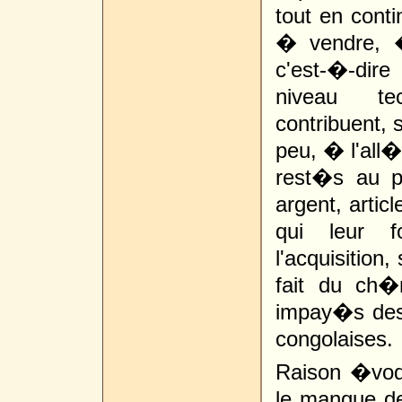
tout en conti
� vendre, � 
c'est-�-dire
niveau tec
contribuent, s
peu, � l'all
rest�s au p
argent, arti
qui leur f
l'acquisition,
fait du ch
impay�s des
congolaises.
Raison �voqu
le manque d