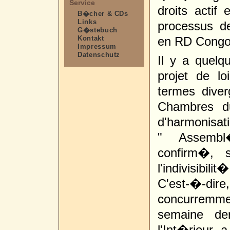
Service
droits actif
B�cher & CDs
Links
processus d
G�stebuch
Kontakt
en RD Congo
Impressum
Datenschutz
Il y a quelq
projet de l
termes diver
Chambres du
d'harmonisati
" Assembl
confirm�, 
l'indivisibi
C'est-�-dir
concurremme
semaine der
l'Int�rieur 