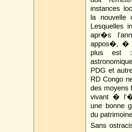
instances l
la nouvelle 
Lesquelles i
apr�s l'an
appos�, � 
plus est 
astronomiques
PDG et autre
RD Congo ne 
des moyens f
vivant � l'�
une bonne ge
du patrimoine
Sans ostraci