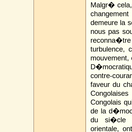
Malgr� cela,
changement 
demeure la se
nous pas sou
reconna�tr
turbulence,
mouvement, c
D�mocrati
contre-cour
faveur du ch
Congolaises
Congolais qui
de la d�moc
du si�cle d
orientale, o