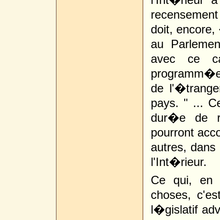
recensement 
doit, encore,
au Parlemen
avec ce ca
programm�e 
de l'�trange
pays. " ... C
dur�e de r
pourront accom
autres, dans 
l'Int�rieur.
Ce qui, en 
choses, c'est
l�gislatif ad