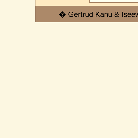
� Gertrud Kanu & Isee