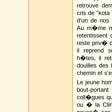
retrouve der
cris de "kota
d'un de nos 
Au m�me mom
retentissent 
reste priv� 
il reprend
h�tes, il re
douilles des 
chemin et s'
Le jeune hom
bout-portan
coll�gues qu
ou � la Cli