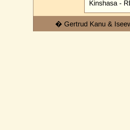
Kinshasa - 
� Gertrud Kanu & Isee