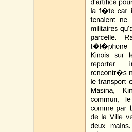
d'artifice po
la f�te car i
tenaient ne
militaires qu
parcelle. 
t�l�phone o
Kinois sur l
reporter i
rencontr�s no
le transport 
Masina, Ki
commun, le 
comme par b
de la Ville 
deux mains