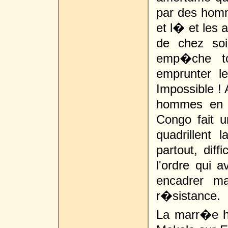
par des hom
et l� et les 
de chez soi 
emp�che to
emprunter l
Impossible !
hommes en 
Congo fait u
quadrillent l
partout, diff
l'ordre qui 
encadrer m
r�sistance.
La marr�e h