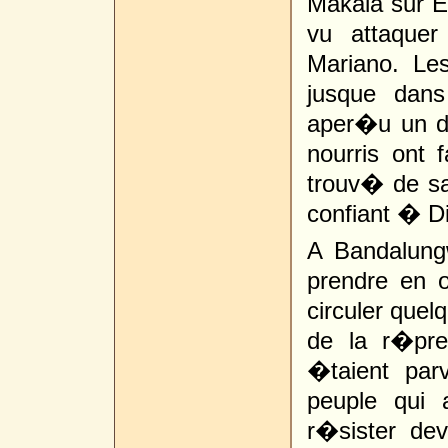
Makala sur E
vu attaque
Mariano. Le
jusque dans
aper�u un de
nourris ont f
trouv� de s
confiant � D
A Bandalung
prendre en 
circuler quel
de la r�pre
�taient par
peuple qui 
r�sister dev