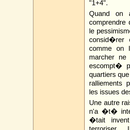
"1+4".
Quand on a
comprendre q
le pessimism
consid�rer 
comme on l'
marcher ne 
escompt� plu
quartiers que 
ralliements 
les issues de
Une autre rai
n'a �t� int
�tait inve
terrorise