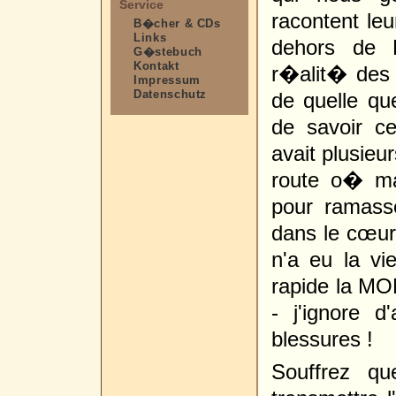
Service
racontent le
B�cher & CDs
Links
dehors de 
G�stebuch
Kontakt
r�alit� des f
Impressum
Datenschutz
de quelle qu
de savoir c
avait plusieu
route o� ma
pour ramass
dans le cœu
n'a eu la vi
rapide la M
- j'ignore 
blessures !
Souffrez q