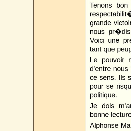
Tenons bon 
respectabili
grande victo
nous pr�disa
Voici une p
tant que peupl
Le pouvoir n
d'entre nous 
ce sens. Ils 
pour se risq
politique.
Je dois m'a
bonne lecture
Alphonse-Mar