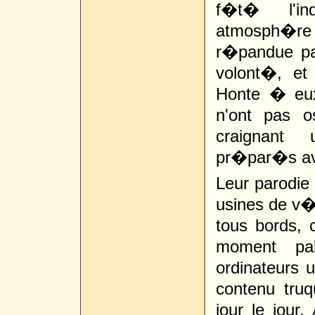
f�t� l'in
atmosph�re
r�pandue pa
volont�, et
Honte � eux
n'ont pas o
craignant 
pr�par�s ave
Leur parodie 
usines de v�h
tous bords, 
moment pal
ordinateurs u
contenu tru
jour le jour.