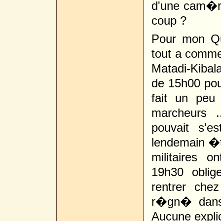
d'une cam�ra
coup ?
Pour mon Qu
tout a comm
Matadi-Kibal
de 15h00 pour
fait un peu 
marcheurs .
pouvait s'e
lendemain �ta
militaires 
19h30 oblig
rentrer che
r�gn� dans
Aucune explic