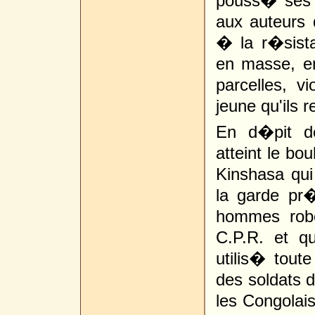
pouss� ses 
aux auteurs d
� la r�sista
en masse, env
parcelles, vi
jeune qu'ils r
En d�pit de
atteint le bo
Kinshasa qui
la garde pr�
hommes robot
C.P.R. et qu
utilis� tout
des soldats d
les Congolais