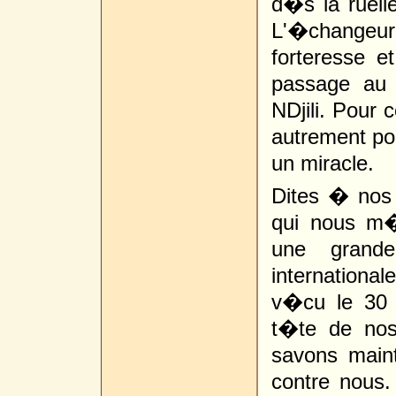
d�s la ruell
L'�changeu
forteresse e
passage au 
NDjili. Pour 
autrement pou
un miracle.
Dites � nos 
qui nous m�
une grand
internationa
v�cu le 30 
t�te de nos
savons maint
contre nous