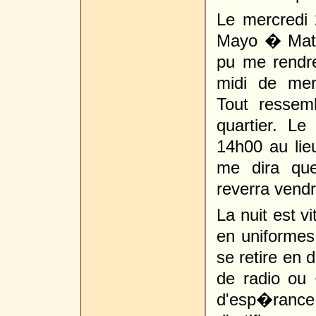
Le mercredi 2
Mayo � Matad
pu me rendr
midi de mer
Tout ressem
quartier. L
14h00 au li
me dira que
reverra vendr
La nuit est 
en uniformes
se retire en 
de radio ou
d'esp�rance