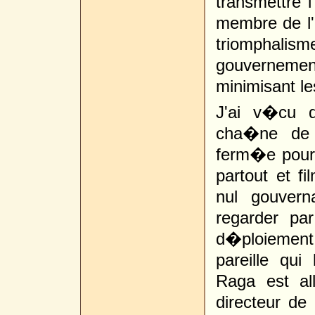
transmettre l
membre de l
triomphali
gouverneme
minimisant les
J'ai v�cu d
cha�ne de 
ferm�e pour
partout et 
nul gouvern
regarder par
d�ploiement
pareille qui
Raga est all
directeur de