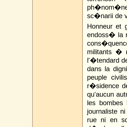
ph�nom�ne 
sc�narii de 
Honneur et 
endoss� la r
cons�quence
militants �
l'�tendard de
dans la dign
peuple civi
r�sidence d
qu'aucun autr
les bombes 
journaliste n
rue ni en s