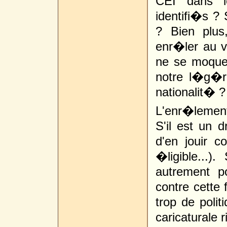
CEI dans le
identifi�s ? 
? Bien plus
enr�ler au v
ne se moquen
notre l�g�r
nationalit� ?
L'enr�lement 
S'il est un d
d'en jouir c
�ligible...)
autrement po
contre cette
trop de poli
caricaturale r