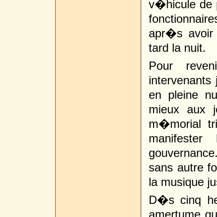
v�hicule de 
fonctionnaire
apr�s avoir 
tard la nuit.
Pour reveni
intervenants
en pleine nu
mieux aux j
m�morial tr
manifester
gouvernance
sans autre f
la musique ju
D�s cinq he
amertume qu