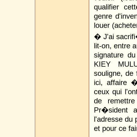
qualifier ce
genre d'invent
louer (achete
� J'ai sacrif
lit-on, entre 
signature 
KIEY MULUM
souligne, de
ici, affair
ceux qui l'o
de remettr
Pr�sident a
l'adresse du 
et pour ce fai