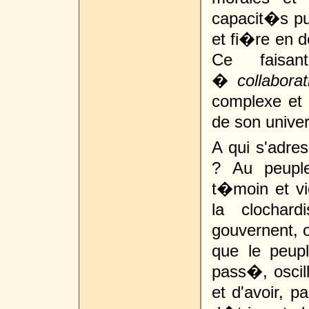
capacit�s pui
et fi�re en d
Ce faisan
�
collabora
complexe et
de son univer
A qui s'ad
? Au peuple
t�moin et vi
la clochar
gouvernent, o
que le peupl
pass�, oscil
et d'avoir, p