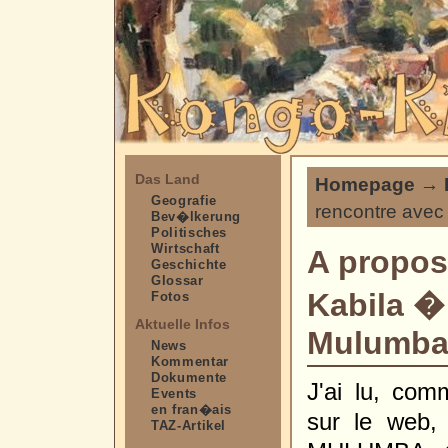
Das Land
Homepage
→
Geografie
rencontre avec
Bev�lkerung
Politisches
Wirtschaft
A propos
Geschichte
Glossar
Kabila �
Fotos
Aktuelle Infos
Mulumb
News
Kommentar
Dokumente
J'ai lu, com
Events
en fran�ais
sur le web
TAZ-Artikel