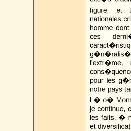
figure, et t
nationales cr
homme dont la
ces dern
caract�ri
g�n�ralis
l'extr�me,
cons�quence
pour les g�
notre pays ta
L� o� Monsie
je continue,
les faits, � 
et diversific