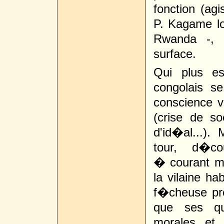
fonction (ag
P. Kagame lo
Rwanda -, 
surface.
Qui plus e
congolais se
conscience v
(crise de s
d'id�al...)
tour, d�co
� courant mo
la vilaine hab
f�cheuse pro
que ses qua
morales et 