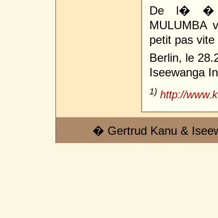
De l� � 
MULUMBA veu
petit pas vite 
Berlin, le 28
Iseewanga I
1)
http://www.
� Gertrud Kanu & Isee