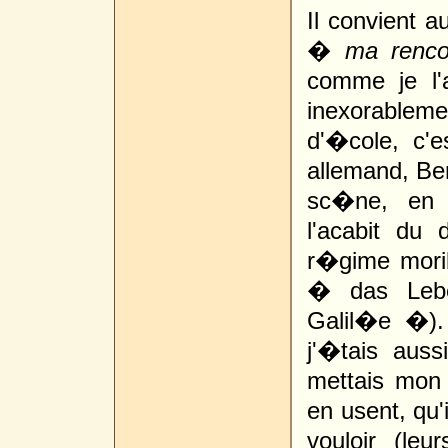
Il convient a
�
ma renco
comme je l'
inexorablem
d'�cole, c'
allemand, Ber
sc�ne, en r
l'acabit du 
r�gime mori
� das Lebe
Galil�e �).
j'�tais auss
mettais mon S
en usent, qu'
vouloir (le