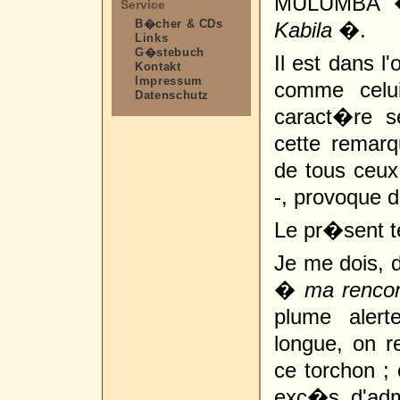
MULUMBA �
Service
B�cher & CDs
Kabila
�.
Links
G�stebuch
Il est dans l
Kontakt
Impressum
comme celu
Datenschutz
caract�re se
cette remarq
de tous ceux 
-, provoque 
Le pr�sent te
Je me dois, 
�
ma rencon
plume alert
longue, on 
ce torchon ; 
exc�s d'admi