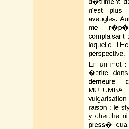
d�triment de
n'est plus
aveugles. Aut
me r�p�te
complaisant d
laquelle l'
perspective.
En un mot :
�crite dans
demeure 
MULUMBA, c
vulgarisation
raison : le s
y cherche ni 
press�, quand