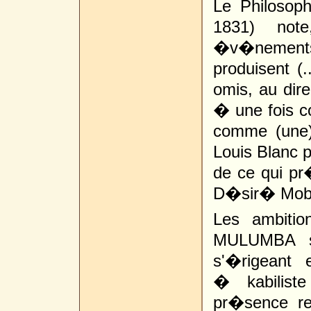
Le Philosoph
1831) not
�v�nements 
produisent (.
omis, au dire
� une fois c
comme (une)
Louis Blanc p
de ce qui p
D�sir� Mob
Les ambiti
MULUMBA so
s'�rigeant
� kabilist
pr�sence r