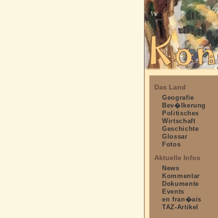
Das Land
Geografie
Bev�lkerung
Politisches
Wirtschaft
Geschichte
Glossar
Fotos
Aktuelle Infos
News
Kommentar
Dokumente
Events
en fran�ais
TAZ-Artikel