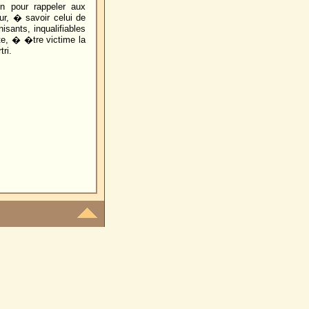
n pour rappeler aux
ur, � savoir celui de
sants, inqualifiables
te, � �tre victime la
ri.