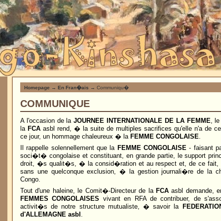
Homepage
→
En Fran�ais
→ Communiqu�
COMMUNIQUE
A l'occasion de la
JOURNEE INTERNATIONALE DE LA FEMME
, l
la
FCA
asbl rend, � la suite de multiples sacrifices qu'elle n'a de 
ce jour, un hommage chaleureux � la
FEMME CONGOLAISE
.
Il rappelle solennellement que la
FEMME CONGOLAISE
- faisant p
soci�t� congolaise et constituant, en grande partie, le support princi
droit, �s qualit�s, � la consid�ration et au respect et, de ce fait,
sans une quelconque exclusion, � la gestion journali�re de la 
Congo.
Tout d'une haleine, le Comit�-Directeur de la
FCA
asbl demande, e
FEMMES CONGOLAISES
vivant en RFA de contribuer, de s'ass
activit�s de notre structure mutualiste, � savoir la
FEDERATIO
d'ALLEMAGNE asbl
.