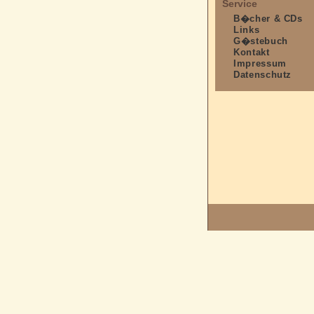
Service
B�cher & CDs
Links
G�stebuch
Kontakt
Impressum
Datenschutz