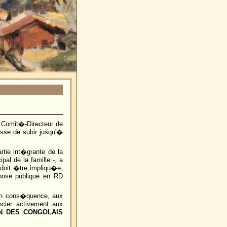
e Comit�-Directeur de
cesse de subir jusqu'�
artie int�grante de la
pal de la famille -, a
 doit �tre impliqu�e,
chose publique en RD
n cons�quence, aux
ocier activement aux
N DES CONGOLAIS