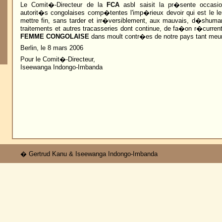
Le Comit�-Directeur de la
FCA
asbl saisit la pr�sente occasio
autorit�s congolaises comp�tentes l'imp�rieux devoir qui est le le
mettre fin, sans tarder et irr�versiblement, aux mauvais, d�shumani
traitements et autres tracasseries dont continue, de fa�on r�curren
FEMME CONGOLAISE
dans moult contr�es de notre pays tant meurt
Berlin, le 8 mars 2006
Pour le Comit�-Directeur,
Iseewanga Indongo-Imbanda
� Gertrud Kanu & Iseewanga Indongo-Imbanda