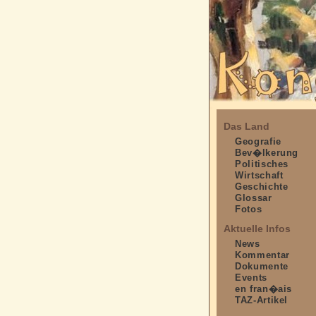
Das Land
Geografie
Bev�lkerung
Politisches
Wirtschaft
Geschichte
Glossar
Fotos
Aktuelle Infos
News
Kommentar
Dokumente
Events
en fran�ais
TAZ-Artikel