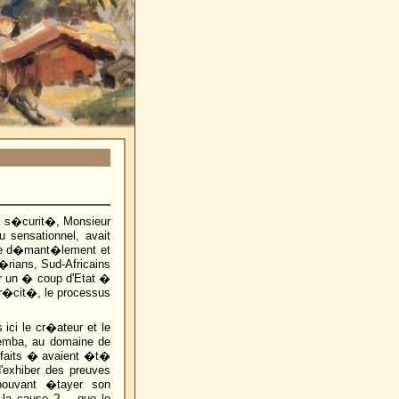
 la s�curit�, Monsieur
sensationnel, avait
, le d�mant�lement et
�rians, Sud-Africains
er un � coup d'Etat �
pr�cit�, le processus
ci le cr�ateur et le
bemba, au domaine de
� faits � avaient �t�
exhiber des preuves
ouvant �tayer son
 la cause ? -, que le