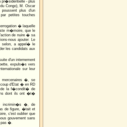
 pr�sidentielle - plus
n du Congo), M. Oscar
 poussent plus d'un
 par petites touches
terrogation � laquelle
iste m�moire, que le
ction de nuire � sa
ions-nous ajouter. Le
st selon, a appel� le
der les candidats aux
suite d'un internement
pette, expuls�s vers
nternationale sur leur
� mercenaires �, se
� coup d'Etat � en RD
t de la f�condit� de
ens dont ils ont �t�
 � incrimin�s �, de
as de figure, �tait et
ire, c'est oublier que
 nous gouvernent sans
e pas �.