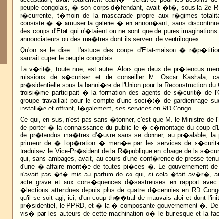
peuple congolais, � son corps d�fendant, avait �t�, sous la 2e 
r�currente, t�moin de la mascarade propre aux r�gimes totalita
consiste � � amuser la galerie � en annon�ant, sans discontinu
des coups d'Etat qui n'�taient ou ne sont que de pures imaginations 
annonciateurs ou des ma�tres dont ils servent de ventriloques.
Qu'on se le dise : l'astuce des coups d'Etat-maison � r�p�titi
saurait duper le peuple congolais.
La v�rit�, toute nue, est autre. Alors que deux de pr�tendus merc
missions de s�curiser et de conseiller M. Oscar Kashala, ca
pr�sidentielle sous la banni�re de l'Union pour la Reconstruction du
troisi�me participait � la formation des agents de s�curit� de l
groupe travaillait pour le compte d'une soci�t� de gardiennage su
install�e et offrant, l�galement, ses services en RD Congo.
Ce qui, en sus, n'est pas sans �tonner, c'est que M. le Ministre de 
de porter � la connaissance du public le � d�montage du coup d'Et
de pr�tendus ma�tres d'�uvre sans se donner, au pr�alable, la 
primeur de � l'op�ration � men�e par les services de s�curit
traduisez le Vice-Pr�sident de la R�publique en charge de la s�cu
qui, sans ambages, avait, au cours d'une conf�rence de presse ten
d'une � affaire mont�e de toutes pi�ces �. Le gouvernement de T
n'avait pas �t� mis au parfum de ce qui, si cela �tait av�r�, aur
acte grave et aux cons�quences d�sastreuses en rapport avec
�lections attendues depuis plus de quatre d�cennies en RD Congo.
qu'il se soit agi, ici, d'un coup th��tral de mauvais aloi et dont l'init
pr�sidentiel, le PPRD, et � la � composante gouvernement �. De 
vis� par les auteurs de cette machination o� le burlesque et la fac