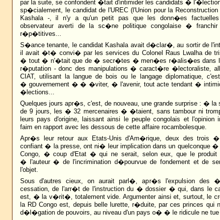
par la suite, se confondent �tait d'intimider les candidats � l'�lection
sp�cialement, le candidat de l'UREC (l'Union pour la Reconstructio
Kashala -, il n'y a qu'un petit pas que les donn�es factuelles
observateur averti de la sc�ne politique congolaise � franchir
r�p�titives...
S�ance tenante, le candidat Kashala avait d�clar�, au sortir de l'in
il avait �t� convi� par les services du Colonel Raus Lwalha de tr
� tout � n'�tait que de � secr�tes � men�es r�alis�es dans l'a
r�putation - donc des manipulations � caract�re �lectoraliste, all
CIAT, utilisant la langue de bois ou le langage diplomatique, c'e
� gouvernement � � �viter, � l'avenir, tout acte tendant � intimi
�lections...
Quelques jours apr�s, c'est, de nouveau, une grande surprise : � la 
de 9 jours, les � 32 mercenaires � �taient, sans tambour ni trom
leurs pays d'origine, laissant ainsi le peuple congolais et l'opinion i
faim en rapport avec les dessous de cette affaire rocambolesque.
Apr�s leur retour aux Etats-Unis d'Am�rique, deux des trois 
confiant � la presse, ont ni� leur implication dans un quelconque 
Congo, � coup d'Etat � qui ne serait, selon eux, que le produi
� l'auteur � de l'incrimination d�pourvue de fondement et de s
l'objet.
Sous d'autres cieux, on aurait parl�, apr�s l'expulsion des
cessation, de l'arr�t de l'instruction du � dossier � qui, dans le c
est, � la v�rit�, totalement vide. Argumenter ainsi et, surtout, le cro
la RD Congo est, depuis belle lurette, r�duite, par ces princes qui
d�l�gation de pouvoirs, au niveau d'un pays o� � le ridicule ne tu