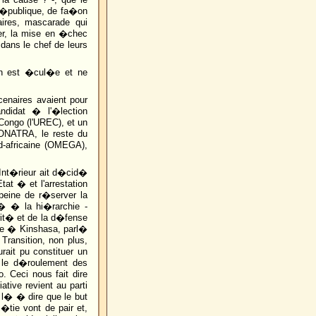
R�publique, de fa�on
ires, mascarade qui
er, la mise en �chec
dans le chef de leurs
on est �cul�e et ne
enaires avaient pour
ndidat � l'�lection
 Congo (l'UREC), et un
'ONATRA, le reste du
d-africaine (OMEGA),
l'Int�rieur ait d�cid�
at � et l'arrestation
peine de r�server la
� � la hi�rarchie -
rit� et de la d�fense
ue � Kinshasa, parl�
ransition, non plus,
ait pu constituer un
 le d�roulement des
 Ceci nous fait dire
iative revient au parti
l� � dire que le but
�tie vont de pair et,