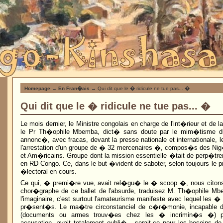
Homepage
→
En Fran�ais
→ Qui dit que le � ridicule ne tue pas... �
Qui dit que le � ridicule ne tue pas... �
Le mois dernier, le Ministre congolais en charge de l'int�rieur et de
le Pr Th�ophile Mbemba, dict� sans doute par le mim�tisme du 
annonc�, avec fracas, devant la presse nationale et internationale
l'arrestation d'un groupe de � 32 mercenaires �, compos�s des Nig
et Am�ricains. Groupe dont la mission essentielle �tait de perp�tr
en RD Congo. Ce, dans le but �vident de saboter, selon toujours le 
�lectoral en cours.
Ce qui, � premi�re vue, avait rel�gu� le � scoop �, nous citons i
chor�graphe de ce ballet de l'absurde, traduisez M. Th�ophile M
l'imaginaire, c'est surtout l'amateurisme manifeste avec lequel les 
pr�sent�s. Le ma�tre circonstanciel de c�r�monie, incapable d'
(documents ou armes trouv�es chez les � incrimin�s �) p
accusation, avait totalement oubli� - serait-ce pour les besoins de