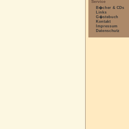
Service
B�cher & CDs
Links
G�stebuch
Kontakt
Impressum
Datenschutz