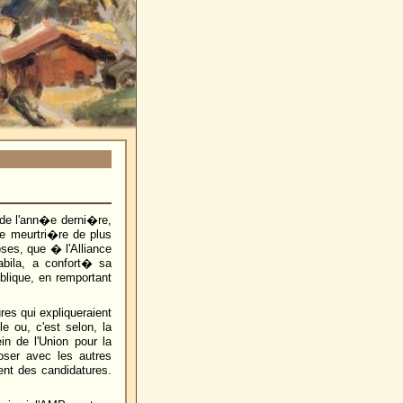
 de l'ann�e derni�re,
re meurtri�re de plus
ses, que � l'Alliance
bila, a confort� sa
blique, en remportant
res qui expliqueraient
e ou, c'est selon, la
n de l'Union pour la
oser avec les autres
nt des candidatures.