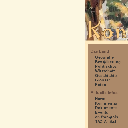
Das Land
Geografie
Bev�lkerung
Politisches
Wirtschaft
Geschichte
Glossar
Fotos
Aktuelle Infos
News
Kommentar
Dokumente
Events
en fran�ais
TAZ-Artikel