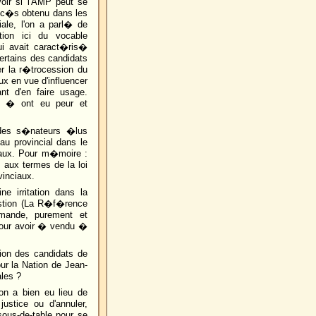
voir si l'AMP peut se
ucc�s obtenu dans les
iale, l'on a parl� de
ion ici du vocable
ui avait caract�ris�
ertains des candidats
r la r�trocession du
x en vue d'influencer
nt d'en faire usage.
s � ont eu peur et
 des s�nateurs �lus
au provincial dans le
naux. Pour m�moire :
 aux termes de la loi
inciaux.
e irritation dans la
estion (La R�f�rence
emande, purement et
our avoir � vendu �
ion des candidats de
ur la Nation de Jean-
les ?
on a bien eu lieu de
stice ou d'annuler,
sous-de-table pour se