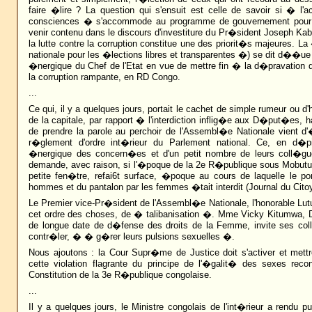
faire �lire ? La question qui s'ensuit est celle de savoir si � l'
consciences � s'accommode au programme de gouvernement pour
venir contenu dans le discours d'investiture du Pr�sident Joseph Ka
la lutte contre la corruption constitue une des priorit�s majeures. L
nationale pour les �lections libres et transparentes �) se dit d��ue e
�nergique du Chef de l'Etat en vue de mettre fin � la d�pravation
la corruption rampante, en RD Congo.
...
Ce qui, il y a quelques jours, portait le cachet de simple rumeur ou d
de la capitale, par rapport � l'interdiction inflig�e aux D�put�es, 
de prendre la parole au perchoir de l'Assembl�e Nationale vient d
r�glement d'ordre int�rieur du Parlement national. Ce, en d�pi
�nergique des concern�es et d'un petit nombre de leurs coll�g
demande, avec raison, si l'�poque de la 2e R�publique sous Mobutu a
petite fen�tre, refai6t surface, �poque au cours de laquelle le po
hommes et du pantalon par les femmes �tait interdit (Journal du Citoy
Le Premier vice-Pr�sident de l'Assembl�e Nationale, l'honorable Lut
cet ordre des choses, de � talibanisation �. Mme Vicky Kitumwa, 
de longue date de d�fense des droits de la Femme, invite ses c
contr�ler, � � g�rer leurs pulsions sexuelles �.
Nous ajoutons : la Cour Supr�me de Justice doit s'activer et mettr
cette violation flagrante du principe de l'�galit� des sexes reco
Constitution de la 3e R�publique congolaise.
...
Il y a quelques jours, le Ministre congolais de l'int�rieur a rendu 