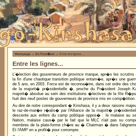
Homepage
→
En Fran�ais
→ Entre les lignes...
Entre les lignes...
L'�lection des gouverneurs de province marque, apr�s les scrutins
la fin d'une chaotique transition politique entam�e, apr�s une guer
de 5 ans, en 2003. Force est de reconna�tre, dans cet ordre des cho
de la majorit� pr�sidentielle �, proche du Pr�sident Joseph Ka
majorit� absolue au sein des institutions �lectives de la IIIe R�pu
huit des neuf postes de gouverneurs de province mis en comp�tition.
Au dire de notre correspondant � Kinshasa, il y a deux raisons majeu
le raz-de-mar�e r�alis� par l'Alliance de la majorit� pr�sidentiell
descente aux enfers du camp politique oppos� : le malaise au sei
Nation, malaise caus� par le fait que le MLC n'ait pas su comp
membres de la plate-forme ch�re au � Chairman � dans l'aligneme
Et l'AMP en a profit� pour corrompre.