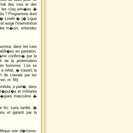
achat des voix et des
 les cinq ann�es �
bila ? Programme dont
a � Linelit � (� Ligue
t exige l'intervention
 des m�urs, entendez
'humeur, dans les rues
habill�es en pantalon,
'�tre confirm� par le
t de la protestation
ues hommes. L'on se
 refait, � travers la
rt de cravate par les
en, nr. 66).
undula, a parl�, dans
D�put�e et militante
oll�gues masculins �
e fin, sans tarder, �
nnu et garanti par la
publique une d�cision,