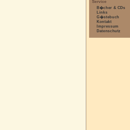
Service
B�cher & CDs
Links
G�stebuch
Kontakt
Impressum
Datenschutz