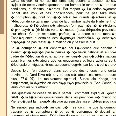
Certaines voix, et non de moindres, (se) posent la question de sa
r�jouir de cette victoire �crasante ou bomber le torse apr�s ce s
conditions, ci dessus, d�crites. Par rapport � l'�lection s�nator
l'achat des voix et des consciences, pour ne pas faire ment
� corruption �, dont ont �t� l'objet les grands �lecteurs et q
l'�lection de certains membres de la chambre haute du Parlement. C
malheureux � l'�lection s�natoriale n'ont pas h�sit� � r�clame
� prix pay� � (� billets verts �, motos...) aux d�put�s provinciau
leur choix. Ce, en recourant, parfois, � la force ou en mena�a
Cons�quence : certains des d�put�s provinciaux � achet�
pr�f�r� ne pas rester � la maison ou y passer la nuit.
La � corruption � est confirm�e par l'�vidence que certains
avaient �t� rejet�s par le peuple � l'�chelon national et au nive
cadre de l'�lection directe, au premier degr� des d�put�s natio
aussi bien les s�nateurs que les gouverneurs et leurs adjoints sont,
�lectorale en vigueur, �lus, au second degr�, par les d�put�s prov
Depuis lors, l'on observe, dans cet ordre des choses, une certain
province du Nord Kivu o� le vote des s�nateurs est remis en qu
plus, 27.01.07). Le mouvement spirituel, Bundu dia Kongo, d
simplement, la d�mission des d�put�s provinciaux (Bas Congo) p
leurs voix au plus offrant...
Une question ne cesse de nous hanter : comment expliquer l'�lect
l'AMP � la t�te des gouvernorats dans les provinces o� l'Union po
Pierre d�tient la majorit� absolue au sein des assembl�es provincia
Ne serait-il pas indiqu� au cas o� il se confirme que la corrupti
traduire les � corrupteurs � et les � corrompus � devant la ju
purement et simplement, l'�lection de ceux qui ont recouru au des