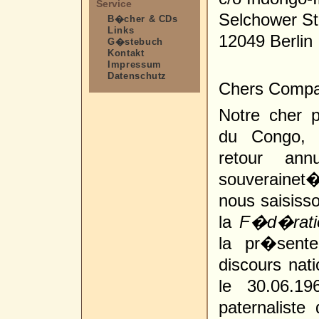
Service
Selchower St
B�cher & CDs
Links
12049 Berlin
G�stebuch
Kontakt
Impressum
Datenschutz
Chers Compat
Notre cher 
du Congo, 
retour an
souverainet�
nous saisiss
la
F�d�ratio
la pr�sente
discours nati
le 30.06.19
paternaliste