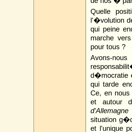
de nos � par
Quelle posi
l'�volution d
qui peine e
marche vers 
pour tous ?
Avons-nous
responsabili
d�mocratie 
qui tarde e
Ce, en nous 
et autour
d'Allemagne
situation g�
et l'unique p