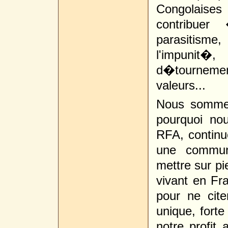
Congolaises 
contribuer
parasitism
l'impunit�,
d�tournemen
valeurs...
Nous sommes
pourquoi no
RFA, contin
une commun
mettre sur p
vivant en Fr
pour ne cit
unique, fort
notre profit 