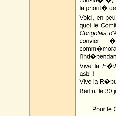
consid�r�, 
la priorit� d
Voici, en pe
quoi le Comi
Congolais d'
convier �
comm�morati
l'ind�pendan
Vive la
F�d�
asbl !
Vive la R�p
Berlin, le 30 
Pour le 