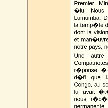
Premier Min
�lu. Nous 
Lumumba. Di
la temp�te da
dont la visio
et man�uvres
notre pays, no
Une autre 
Compatriote
r�ponse � 
d�fi que l
Congo, au sor
lui avait �
nous r�p�t
permanent