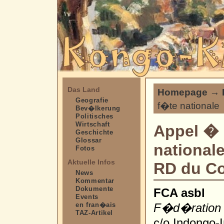
Das Land
Homepage
→
Geografie
f�te nationale
Bev�lkerung
Politisches
Wirtschaft
Appel � 
Geschichte
Glossar
nationale
Fotos
Aktuelle Infos
RD du C
News
Kommentar
Dokumente
FCA asbl
Events
en fran�ais
F�d�ration 
TAZ-Artikel
c/o Indongo