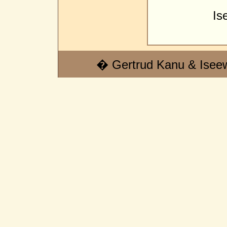
Is
� Gertrud Kanu & Isee