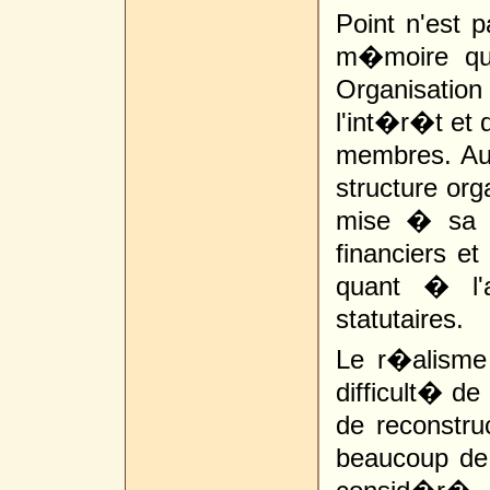
Point n'est 
m�moire que
Organisation 
l'int�r�t et 
membres. Aut
structure org
mise � sa d
financiers et
quant � l'a
statutaires.
Le r�alisme
difficult� de
de reconstru
beaucoup de