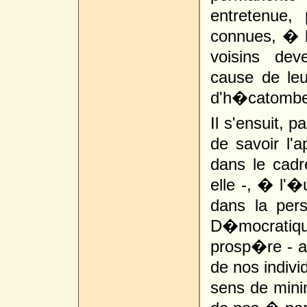
entretenue,
connues, � l
voisins de
cause de leur
d'h�catombe
Il s'ensuit, 
de savoir l'a
dans le cadre
elle -, � l'�
dans la per
D�mocratiq
prosp�re - ab
de nos indivi
sens de minim