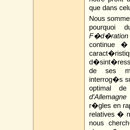
que dans celu
Nous sommes-
pourquoi d
F�d�ration
continue �
caract�r
d�sint�ress
de ses m
interrog�s s
optimal d
d'Allemagne
r�gles en rap
relatives � n
nous cherc