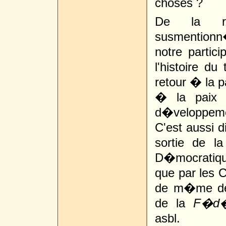
choses ?
De la r�
susmentionn
notre partic
l'histoire d
retour � la p
� la paix s
d�veloppeme
C'est aussi d
sortie de l
D�mocratiqu
que par les C
de m�me de 
de la
F�d�r
asbl.