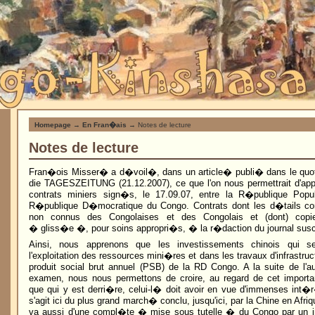
Homepage
→
En Fran�ais
→ Notes de lecture
Notes de lecture
Fran�ois Misser� a d�voil�, dans un article� publi� dans le quoti
die TAGESZEITUNG (21.12.2007), ce que l'on nous permettrait d'app
contrats miniers sign�s, le 17.09.07, entre la R�publique Popu
R�publique D�mocratique du Congo. Contrats dont les d�tails co
non connus des Congolaises et des Congolais et (dont) copi
� gliss�e �, pour soins appropri�s, � la r�daction du journal sus
Ainsi, nous apprenons que les investissements chinois qui s
l'exploitation des ressources mini�res et dans les travaux d'infrastru
produit social brut annuel (PSB) de la RD Congo. A la suite de l'aut
examen, nous nous permettons de croire, au regard de cet importan
que qui y est derri�re, celui-l� doit avoir en vue d'immenses int�r�
s'agit ici du plus grand march� conclu, jusqu'ici, par la Chine en Afriq
va aussi d'une compl�te � mise sous tutelle � du Congo par un i