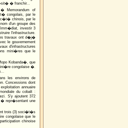
�sit� � franchir...
le � Memorandum of
t� congolais, par le
u c�t� chinois, par le
 nom d'un groupe des
'imm�diat, investir 3
ruire l'infrastructure.
es travaux ont d�j�
avec le gouvernement
aux d'infrastructures
ions mini�res que le
l Mopo Kobanda�, que
mini�re congolaise �.
...
ans les environs de
ion. Concessions dont
exploitation annuaire
 mondiale du cobalt :
zi. S'y ajoutent 372
r � repr�sentant une
nt trois (3) soci�t�s
ire congolaise que le
rticipation chinoise