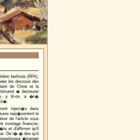
dien berlinois (RFA),
eler les dessous des
laire de Chine et la
ntinuent � demeurer
e, y lit-on, a �t�
cit�.
eront inject�s dans
ctures repr�sentent le
eur de l'article sous
t montage financier,
ts et d'affirmer qu'il
ue. De l� � dire qu'il
nvestisseur �tranger