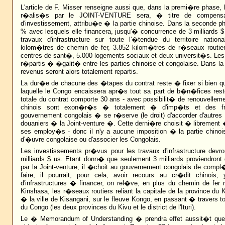
L'article de F. Misser renseigne aussi que, dans la premi�re phase, l
r�alis�s par le JOINT-VENTURE sera, � titre de compensat
d'investissement, attribu�e � la partie chinoise. Dans la seconde ph
% avec lesquels elle financera, jusqu'� concurrence de 3 milliards $
travaux d'infrastructure sur toute l'�tendue du territoire nation
kilom�tres de chemin de fer, 3.852 kilom�tres de r�seaux routie
centres de sant�, 5.000 logements sociaux et deux universit�s. Les
r�partis � �galit� entre les parties chinoise et congolaise. Dans la
revenus seront alors totalement repartis.
La dur�e de chacune des �tapes du contrat reste � fixer si bien qu
laquelle le Congo encaissera apr�s tout sa part de b�n�fices res
totale du contrat comporte 30 ans - avec possibilit� de renouvelleme
chinois sont exon�r�s � totalement � d'imp�ts et des fr
gouvernement congolais � se r�serve (le droit) d'accorder d'autres 
douaniers � la Joint-venture �. Cette derni�re choisit � librement 
ses employ�s - donc il n'y a aucune imposition � la partie chinoi
d'�uvre congolaise ou d'associer les Congolais.
Les investissements pr�vus pour les travaux d'infrastructure devr
milliards $ us. Etant donn� que seulement 3 milliards proviendront
par la Joint-venture, il �choit au gouvernement congolais de compl�
faire, il pourrait, pour cela, avoir recours au cr�dit chinois,
d'infrastructures � financer, on rel�ve, en plus du chemin de fer 
Kinshasa, les r�seaux routiers reliant la capitale de la province du
� la ville de Kisangani, sur le fleuve Kongo, en passant � travers tou
du Congo (les deux provinces du Kivu et le district de l'Ituri).
Le � Memorandum of Understanding � prendra effet aussit�t que