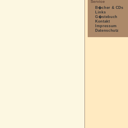
Service
B�cher & CDs
Links
G�stebuch
Kontakt
Impressum
Datenschutz