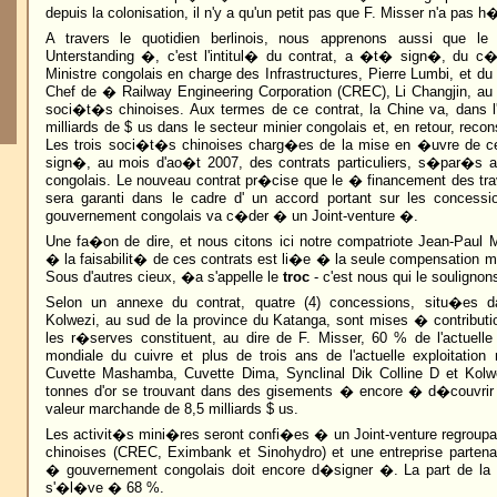
depuis la colonisation, il n'y a qu'un petit pas que F. Misser n'a pas h
A travers le quotidien berlinois, nous apprenons aussi que 
Unterstanding �, c'est l'intitul� du contrat, a �t� sign�, du c�
Ministre congolais en charge des Infrastructures, Pierre Lumbi, et d
Chef de � Railway Engineering Corporation (CREC), Li Changjin, au
soci�t�s chinoises. Aux termes de ce contrat, la Chine va, dans l
milliards de $ us dans le secteur minier congolais et, en retour, reconst
Les trois soci�t�s chinoises charg�es de la mise en �uvre de c
sign�, au mois d'ao�t 2007, des contrats particuliers, s�par�s 
congolais. Le nouveau contrat pr�cise que le � financement des trav
sera garanti dans le cadre d' un accord portant sur les concess
gouvernement congolais va c�der � un Joint-venture �.
Une fa�on de dire, et nous citons ici notre compatriote Jean-Pau
� la faisabilit� de ces contrats est li�e � la seule compensation 
Sous d'autres cieux, �a s'appelle le
troc
- c'est nous qui le soulignons
Selon un annexe du contrat, quatre (4) concessions, situ�es d
Kolwezi, au sud de la province du Katanga, sont mises � contribut
les r�serves constituent, au dire de F. Misser, 60 % de l'actuelle 
mondiale du cuivre et plus de trois ans de l'actuelle exploitation
Cuvette Mashamba, Cuvette Dima, Synclinal Dik Colline D et Kolwe
tonnes d'or se trouvant dans des gisements � encore � d�couvri
valeur marchande de 8,5 milliards $ us.
Les activit�s mini�res seront confi�es � un Joint-venture regroupa
chinoises (CREC, Eximbank et Sinohydro) et une entreprise partena
� gouvernement congolais doit encore d�signer �. La part de la pa
s'�l�ve � 68 %.