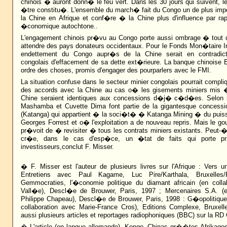
chinois � auront donn� le feu vert. Dans les 30 jours qui suivent, le
�tre constitu�. L'ensemble du march� fait du Congo un de plus impo
la Chine en Afrique et conf�re � la Chine plus d'influence par ra
�conomique autochtone..
L'engagement chinois pr�vu au Congo porte aussi ombrage � tout 
attendre des pays donateurs occidentaux. Pour le Fonds Mon�taire Int
endettement du Congo aupr�s de la Chine serait en contradict
congolais d'effacement de sa dette ext�rieure. La banque chinoise
ordre des choses, promis d'engager des pourparlers avec le FMI.
La situation confuse dans le secteur minier congolais pourrait compli
des accords avec la Chine au cas o� les gisements miniers mis � 
Chine seraient identiques aux concessions d�j� c�d�es. Selon l'a
Mashamba et Cuvette Dima font partie de la gigantesque concess
(Katanga) qui appartient � la soci�t� � Katanga Mining � du puiss
Georges Forrest et o� l'exploitation a de nouveau repris. Mais le g
pr�voit de � revisiter � tous les contrats miniers existants. Peut-�t
cr�e, dans le cas d'esp�ce, un �tat de faits qui porte pr
investisseurs,conclut F. Misser.
� F. Misser est l'auteur de plusieurs livres sur l'Afrique : Vers
Entretiens avec Paul Kagame, Luc Pire/Karthala, Bruxelles
Gemmocraties, l'�conomie politique du diamant africain (en collab
Vall�e), Descl�e de Brouwer, Paris, 1997 ; Mercenaires S.A. (e
Philippe Chapeau), Descl�e de Brouwer, Paris, 1998 : G�opolitiqu
collaboration avec Marie-France Cros), Editions Complexe, Bruxell
aussi plusieurs articles et reportages radiophoniques (BBC) sur la RD
� L'article (en langue allemande), Kongo, Chinas gr��tes Afrikages