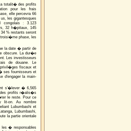
a totalit� des profits
ion pour les frais
ase, elle percevra 66
 us, les gigantesques
al congolais : 3.123
rs, 32 h�pitaux, 145
 34 % restants seront
 troisi�me phase, les
e la date � partir de
te obscure. La dur�e
nt. Les investisseurs
ais de douane. Le
privil�ges fiscaux et
� ses fournisseurs et
se d'engager la main-
ont s'�lever � 6,565
 des profits r�alis�s
ter le reste. Pour ce
 y lit-on. Au nombre
reliant Lubumbashi et
 Katanga, Lubumbashi,
te la partie orientale
 les � responsables