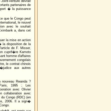
 Joint-venture devrait
rtants partenaires de
pport � la puissance
ce que le Congo peut
ernational, le nouvel
ion avec le souhait
 Eximbank a, dans cet
quer la mise en action
la disposition de la
rticle de F. Misser,
ion cuprif�re Kamoto
ant homme d'affaires
ouvernement congolais
re, le contrat chinois
�judice aux autres
 un nouveau Rwanda ?
/Paris, 1995 ; Les
oration avec Olivier
n collaboration avec
e du Congo (RDC) (en
es, 2006. Il a sign�
 Congo.
ch�ft, est repris sur