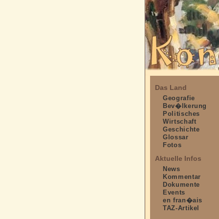
Das Land
Geografie
Bev�lkerung
Politisches
Wirtschaft
Geschichte
Glossar
Fotos
Aktuelle Infos
News
Kommentar
Dokumente
Events
en fran�ais
TAZ-Artikel