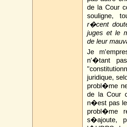
de la Cour c
souligne, 
r�cent doute
juges et l
de leur mauva
Je m'empres
n'�tant pas
"constituti
juridique, se
probl�me ne
de la Cour c
n�est pas le 
probl�me r
s�ajoute, 