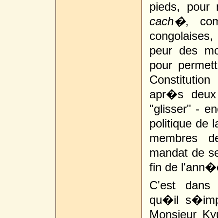
pieds, pour
cach�
, co
congolaises,
peur des mo
pour permett
Constitution
apr�s deux
"glisser" - 
politique de
membres de
mandat de se
fin de l'ann�
C'est dans 
qu�il s�imp
Monsieur Ky