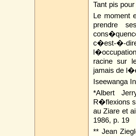
Tant pis pou
Le moment es
prendre se
cons�quence.
c�est-�-dire
l�occupatio
racine sur 
jamais de l
Iseewanga I
*Albert Jer
R�flexions su
au Ziare et a
1986, p. 19
** Jean Zieg