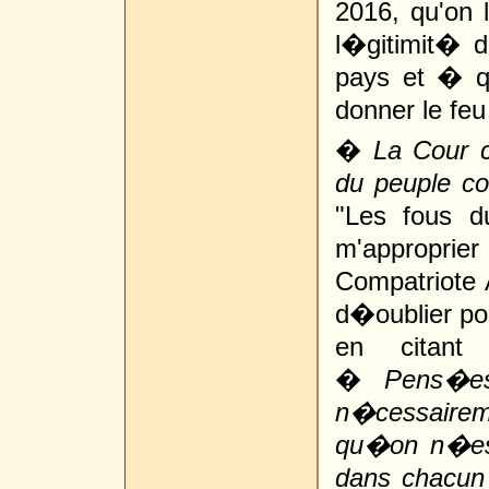
2016, qu'on 
l�gitimit� d
pays et � qu
donner le feu
�
La Cour c
du peuple c
"Les fous 
m'approprier 
Compatriote A
d�oublier pou
en citant
�
Pens�e
n�cessaireme
qu�on n�es
dans chacun 