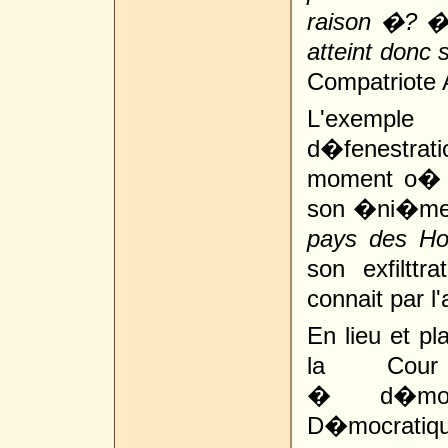
raison �? � 
atteint donc
Compatriote 
L'exemple
d�fenestrat
moment o� le
son �ni�me m
pays des H
son exfilttr
connait par 
En lieu et pl
la Cour 
� d�mocr
D�mocratique 