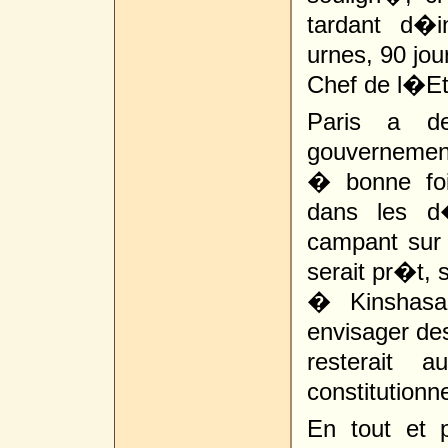
tardant d�i
urnes, 90 jou
Chef de l�Et
Paris a de
gouvernemen
� bonne foi
dans les d�
campant sur 
serait pr�t,
� Kinshasa
envisager de
resterait 
constitutionne
En tout et 