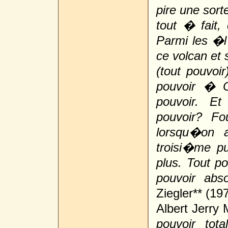
pire une sort
tout � fait
Parmi les �l
ce volcan et s
(tout pouvoi
pouvoir � 
pouvoir. E
pouvoir? F
lorsqu�on 
troisi�me p
plus. Tout po
pouvoir abs
Ziegler** (197
Albert Jerry
pouvoir tot