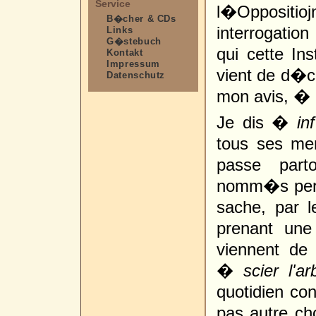
Service
l�Oppositioj
B�cher & CDs
interrogatio
Links
G�stebuch
qui cette In
Kontakt
Impressum
vient de d�cr
Datenschutz
mon avis, � 
Je dis �
in
tous ses me
passe part
nomm�s per 
sache, par 
prenant une
viennent de 
�
scier l'a
quotidien con
pas autre ch