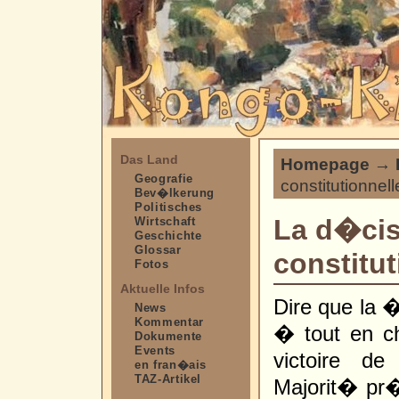
Das Land
Homepage
→
Geografie
constitutionnell
Bev�lkerung
Politisches
La d�cis
Wirtschaft
Geschichte
Glossar
constitut
Fotos
Aktuelle Infos
Dire que la
News
Kommentar
� tout en c
Dokumente
Events
victoire d
en fran�ais
TAZ-Artikel
Majorit� pr�