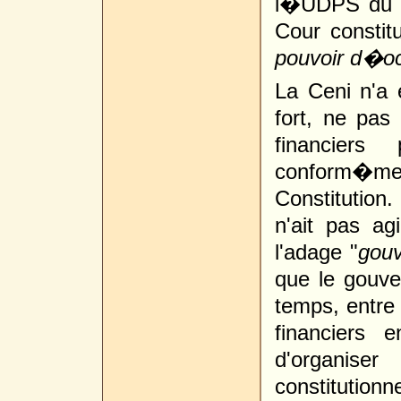
l�UDPS du 14
Cour constit
pouvoir d�oc
La Ceni n'a 
fort, ne pas
financiers
conform�m
Constitutio
n'ait pas a
l'adage "
gouv
que le gouve
temps, entre
financiers
d'organise
constitutio