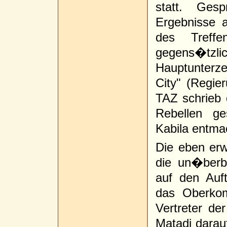
statt. Ges
Ergebnisse 
des Treff
gegens�t
Hauptunter
City" (Regie
TAZ schrieb 
Rebellen g
Kabila entma
Die eben er
die un�berb
auf den Auf
das Oberko
Vertreter d
Matadi darau