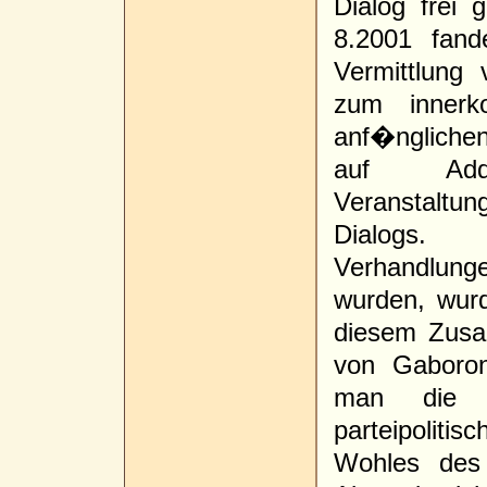
Dialog frei
8.2001 fand
Vermittlung
zum innerko
anf�ngliche
auf Addi
Veranstalt
Dialogs.
Verhandlunge
wurden, wurd
diesem Zus
von Gaboron
man die �
parteipolit
Wohles des 