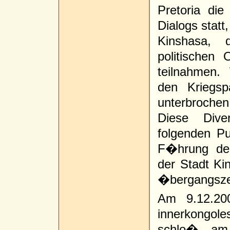
Pretoria di
Dialogs statt
Kinshasa, 
politischen 
teilnahmen.
den Kriegsp
unterbroche
Diese Dive
folgenden Pun
F�hrung der
der Stadt Ki
�bergangsze
Am 9.12.20
innerkongol
schlo� am 