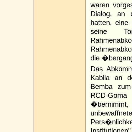
waren vorges
Dialog, an 
hatten, eine
seine To
Rahmenab
Rahmenabko
die �bergang
Das Abkomm
Kabila an d
Bemba zum P
RCD-Goma 
�bernimmt,
unbewaffn
Pers�nlichkei
Institution