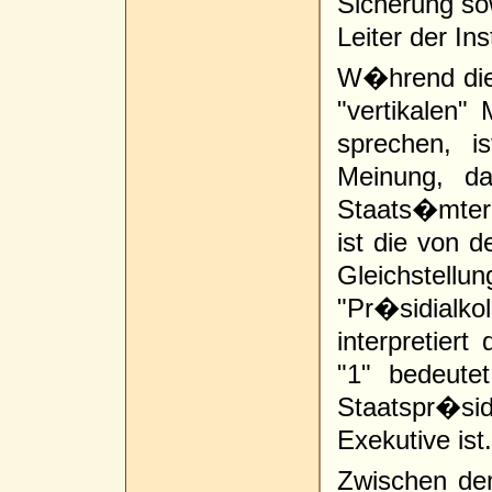
Sicherung so
Leiter der In
W�hrend die
"vertikalen" 
sprechen, i
Meinung, da
Staats�mter 
ist die von d
Gleichst
"Pr�sidialkol
interpretiert
"1" bedeut
Staatspr�s
Exekutive ist.
Zwischen de