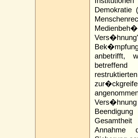
Institutio
Demokratie 
Menschenr
Medienbeh�r
Vers�hnun
Bek�mpfung
anbetrifft
betreffend
restruktie
zur�ckgreif
angenommen
Vers�hnung 
Beendigung
Gesamtheit 
Annahme d