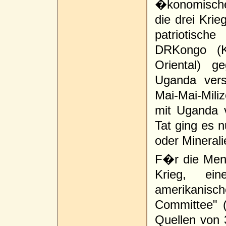
�konomische
die drei Krie
patriotisch
DRKongo (Ki
Oriental) g
Uganda vers
Mai-Mai-Mili
mit Uganda v
Tat ging es n
oder Mineral
F�r die Mens
Krieg, ei
amerikanis
Committee" (
Quellen von 