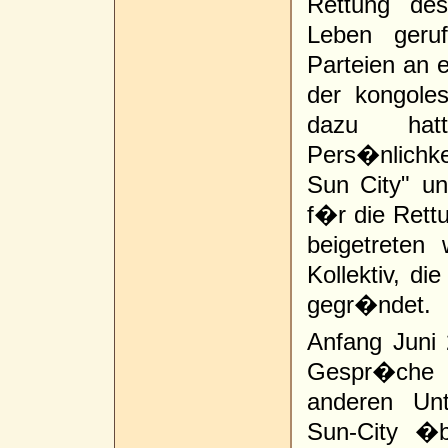
Rettung des
Leben geruf
Parteien an 
der kongoles
dazu hatt
Pers�nlichk
Sun City" un
f�r die Rett
beigetreten 
Kollektiv, di
gegr�ndet.
Anfang Juni
Gespr�che
anderen Un
Sun-City �b