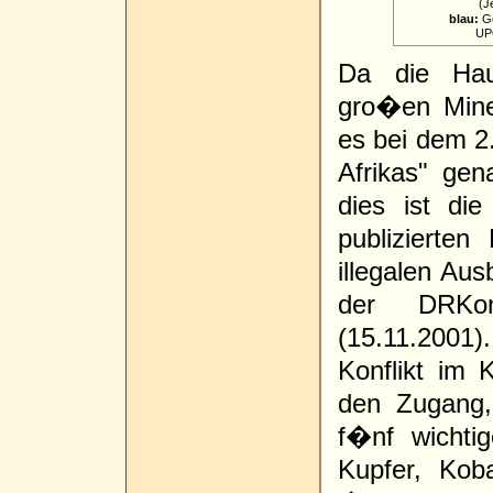
(Jean-
blau:
Ge
UPC u
Da die Hau
gro�en Mine
es bei dem 2.
Afrikas" ge
dies ist di
publizierte
illegalen Au
der DRKo
(15.11.2001
Konflikt im
den Zugang,
f�nf wichti
Kupfer, Kob