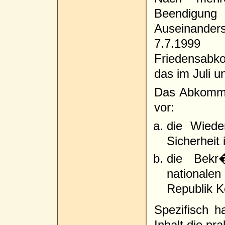
Beendig
Auseinande
7.7.1999
Friedensabk
das im Juli 
Das Abkomme
vor:
die Wiede
Sicherheit
die Bekr�
national
Republik K
Spezifisch 
Inhalt die p