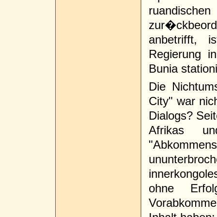
ruandisch
zur�ckbeord
anbetrifft,
Regierung i
Bunia stationi
Die Nichtu
City" war ni
Dialogs? Sei
Afrikas un
"Abkomm
ununter
innerkongoles
ohne Erfo
Vorabkommen