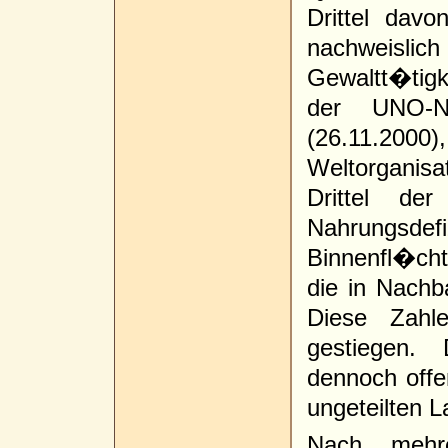
Drittel dav
nachweis
Gewaltt�tig
der UNO-No
(26.11.2000)
Weltorganisat
Drittel de
Nahrungsde
Binnenfl�cht
die in Nachb
Diese Zahle
gestiegen.
dennoch offe
ungeteilten L
Nach mehre