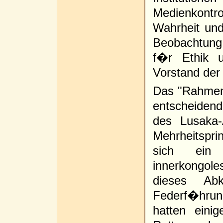
Medienkontr
Wahrheit un
Beobachtung
f�r Ethik 
Vorstand der 
Das "Rahmen
entscheiden
des Lusaka
Mehrheitsprin
sich ein 
innerkongole
dieses Ab
Federf�hru
hatten eini