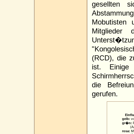
gesellten s
Abstammun
Mobutisten 
Mitglieder
Unterst�tz
"Kongolesis
(RCD), die z
ist. Einig
Schirmherrs
die Befrei
gerufen.
Einfl
gelb:
vo
gr�n:
R
(Azari
rosa:
ML