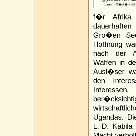
Laurent-D�sir� Kabil
f�r Afrika
dauerhaften
Gro�en See
Hoffnung wa
nach der A
Waffen in d
Ausl�ser war
den Intere
Interesse
ber�cksichti
wirtschaft
Ugandas. Di
L.-D. Kabila
Macht verhol