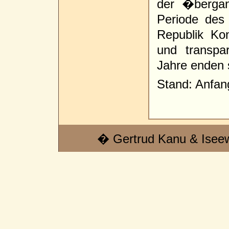
der �bergan
Periode des
Republik Kon
und transpa
Jahre enden s
Stand: Anfan
� Gertrud Kanu & Isee