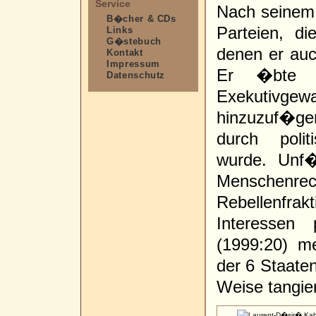
Service
Nach seinem S
B�cher & CDs
Parteien, di
Links
G�stebuch
denen er auch
Kontakt
Impressum
Er �bte gl
Datenschutz
Exekutivgewal
hinzuzuf�ge
durch polit
wurde. Unf�
Mensche
Rebellenfra
Interessen
(1999:20) me
der 6 Staaten
Weise tangie