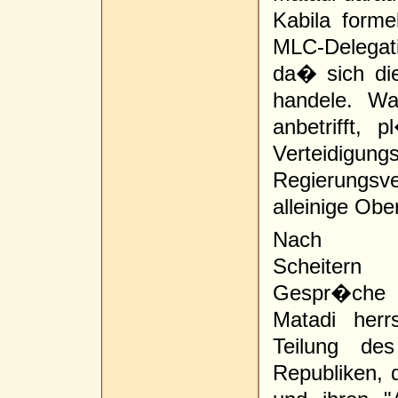
Kabila form
MLC-Delegat
da� sich di
handele. W
anbetrifft,
Verteidi
Regierungsve
alleinige Ob
Nach 
Scheiter
Gespr�ch
Matadi herr
Teilung de
Republiken, 