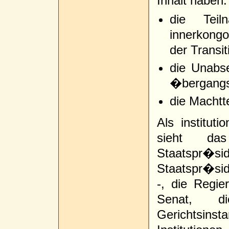
Inhalt haben:
die Teil
innerkongo
der Transit
die Unabse
�bergangs
die Machtte
Als instituti
sieht da
Staatspr
Staatspr�sid
-, die Regie
Senat, d
Gerichtsin