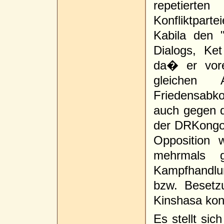
repetiert
Konfliktparte
Kabila den "
Dialogs, Ke
da� er vore
gleichen
Friedensabk
auch gegen d
der DRKongo
Opposition
mehrmals g
Kampfhandlu
bzw. Besetz
Kinshasa kont
Es stellt sic