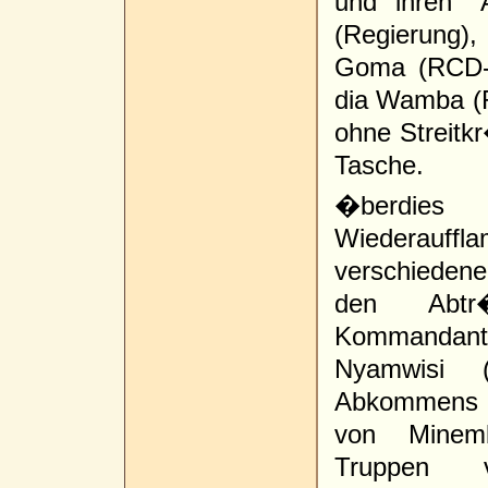
und ihren "A
(Regierung)
Goma (RCD-
dia Wamba (R
ohne Streitkr
Tasche.
�berdie
Wiederauff
verschiedene
den Abt
Kommandant
Nyamwisi (
Abkommens v
von Minem
Truppen 