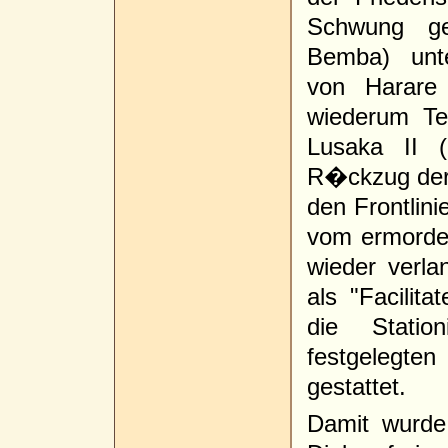
Schwung ge
Bemba) unt
von Harare
wiederum Te
Lusaka II (
R�ckzug der
den Frontlin
vom ermorde
wieder verla
als "Facilit
die Statio
festgelegte
gestattet.
Damit wurde