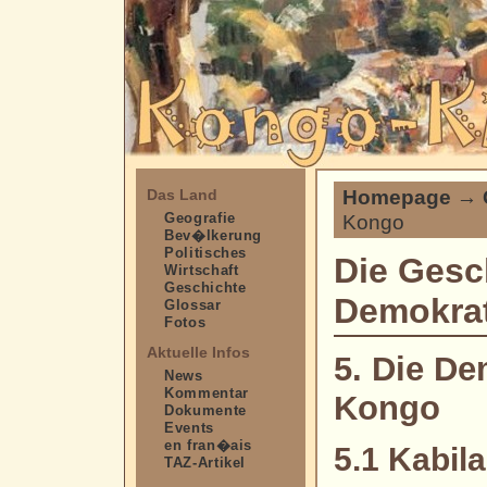
Homepage
→
Das Land
Geografie
Kongo
Bev�lkerung
Politisches
Die Gesc
Wirtschaft
Geschichte
Demokrat
Glossar
Fotos
Aktuelle Infos
5. Die De
News
Kommentar
Kongo
Dokumente
Events
en fran�ais
5.1 Kabila
TAZ-Artikel