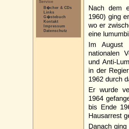
Service
Nach dem e
B�cher & CDs
Links
1960) ging er
G�stebuch
Kontakt
wo er zwisc
Impressum
Datenschutz
eine lumumbis
Im August 
nationalen 
und Anti-Lum
in der Regi
1962 durch d
Er wurde ve
1964 gefang
bis Ende 19
Hausarrest ge
Danach ging 