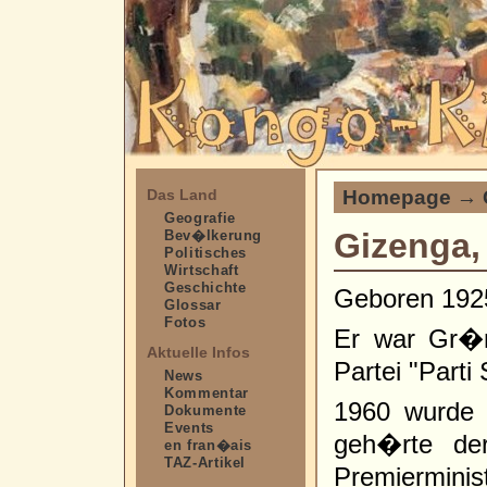
Homepage
→
Das Land
Geografie
Gizenga,
Bev�lkerung
Politisches
Wirtschaft
Geschichte
Geboren 192
Glossar
Fotos
Er war Gr�n
Aktuelle Infos
Partei "Parti 
News
Kommentar
1960 wurde 
Dokumente
Events
geh�rte de
en fran�ais
TAZ-Artikel
Premierminist