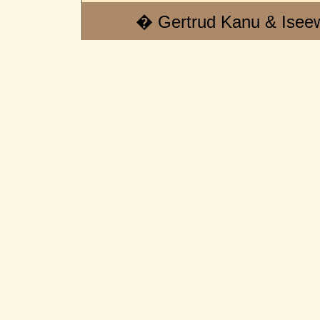
� Gertrud Kanu & Isee