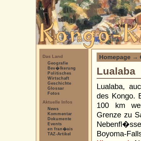
Homepage
→
Das Land
Geografie
Lualaba
Bev�lkerung
Politisches
Wirtschaft
Geschichte
Lualaba, auc
Glossar
Fotos
des Kongo. 
Aktuelle Infos
100 km we
News
Grenze zu Sa
Kommentar
Dokumente
Nebenfl�ssen
Events
en fran�ais
Boyoma-Fal
TAZ-Artikel