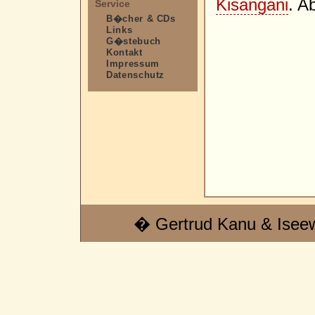
Kisangani
. A
Service
B�cher & CDs
Links
G�stebuch
Kontakt
Impressum
Datenschutz
� Gertrud Kanu & Isee