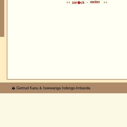
-
weiter
zur�ck
� Gertrud Kanu & Iseewanga Indongo-Imbanda