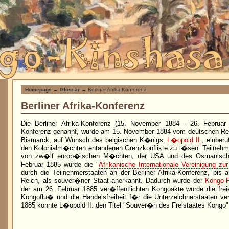
Homepage
→
Glossar
→ Berliner Afrika-Konferenz
Berliner Afrika-Konferenz
Die Berliner Afrika-Konferenz (15. November 1884 - 26. Februar
Konferenz genannt, wurde am 15. November 1884 vom deutschen Rei
Bismarck, auf Wunsch des belgischen K�nigs,
L�opold II.
, einber
den Kolonialm�chten entandenen Grenzkonflikte zu l�sen. Teilnehme
von zw�lf europ�ischen M�chten, der USA und des Osmanisch
Februar 1885 wurde die "
Afrikanische Internationale Vereinigung zur 
durch die Teilnehmerstaaten an der Berliner Afrika-Konferenz, bis
Reich, als souver�ner Staat anerkannt. Dadurch wurde der
Kongo-F
der am 26. Februar 1885 ver�ffentlichten Kongoakte wurde die frei
Kongoflu� und die Handelsfreiheit f�r die Unterzeichnerstaaten ver
1885 konnte L�opold II. den Titel "Souver�n des Freistaates Kongo