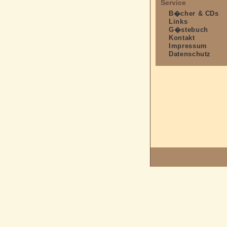
Service
B�cher & CDs
Links
G�stebuch
Kontakt
Impressum
Datenschutz