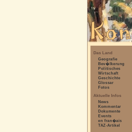
Das Land
Geografie
Bev�lkerung
Politisches
Wirtschaft
Geschichte
Glossar
Fotos
Aktuelle Infos
News
Kommentar
Dokumente
Events
en fran�ais
TAZ-Artikel