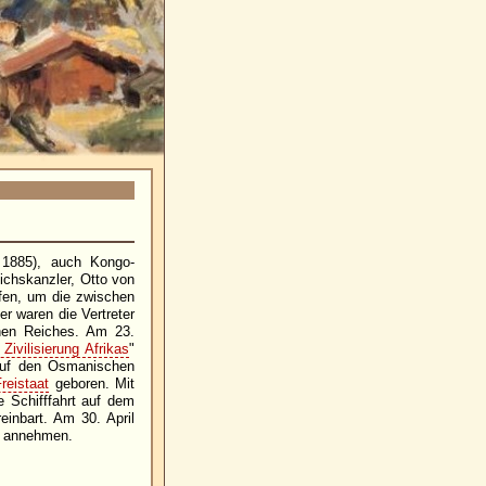
 1885), auch Kongo-
chskanzler, Otto von
ufen, um die zwischen
r waren die Vertreter
en Reiches. Am 23.
Zivilisierung Afrikas
"
 auf den Osmanischen
reistaat
geboren. Mit
e Schifffahrt auf dem
einbart. Am 30. April
" annehmen.