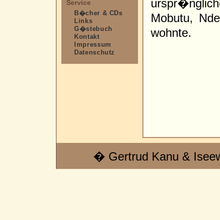
urspr�nglic
Service
B�cher & CDs
Mobutu, Nd
Links
G�stebuch
wohnte.
Kontakt
Impressum
Datenschutz
� Gertrud Kanu & Isee