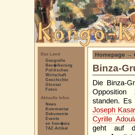
Homepage
→
Das Land
Geografie
Binza-G
Bev�lkerung
Politisches
Wirtschaft
Geschichte
Die Binza-G
Glossar
Fotos
Opposition
Aktuelle Infos
standen. Es
News
Joseph Kasa
Kommentar
Dokumente
Cyrille Adoul
Events
en fran�ais
geht auf d
TAZ-Artikel