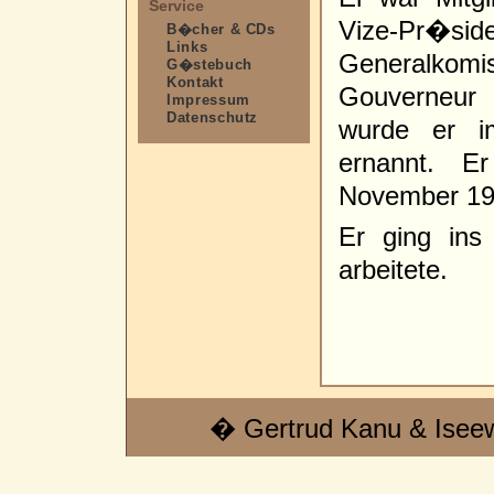
Service
Vize-Pr�
B�cher & CDs
Links
Generalkomi
G�stebuch
Kontakt
Gouverneur 
Impressum
Datenschutz
wurde er i
ernannt. E
November 19
Er ging ins
arbeitete.
� Gertrud Kanu & Isee