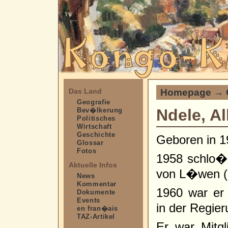
Homepage
→
Das Land
Geografie
Ndele, Al
Bev�lkerung
Politisches
Wirtschaft
Geschichte
Geboren in 1
Glossar
Fotos
1958 schlo� 
Aktuelle Infos
von L�wen (B
News
Kommentar
1960 war er 
Dokumente
Events
in der Regie
en fran�ais
TAZ-Artikel
Er war Mitg